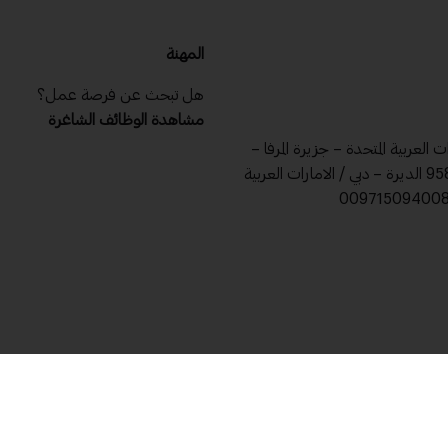
المهنة
هل تبحث عن فرصة عمل؟
مشاهدة الوظائف الشاغرة
ات العربية المتحدة – جزيرة المرفا –
ص .ب 9588 الديرة – دبي / الامارات العربية