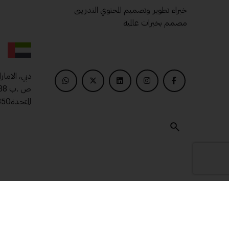
خبراء تطوير وتصميم المحتوي التدريبى
مصمم بخبرات عالمية
دبي، الامار
المتحدة00971509400850
© 2025 ماتريال درايف .