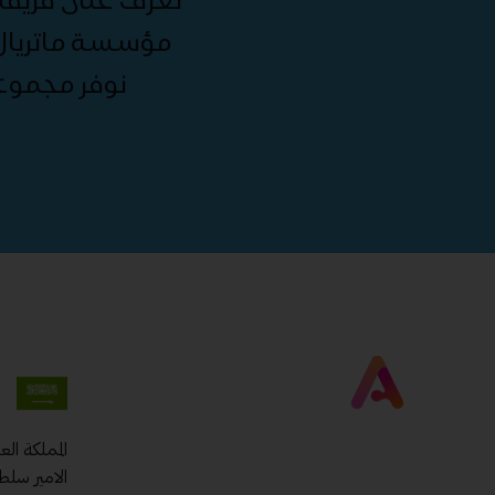
مؤسسة ماتريال 
نوفر مجموع
المملكة ال
الامير سلط