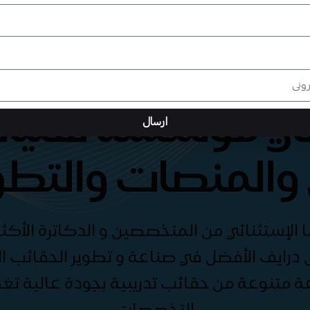
هي مؤسسة تقنيات
ارسال
والمنصات والتطو
الإستثنائي من المتخصصين و الدكاترة الأكثر
درايف الأفضل في صناعة و تطوير الحقائب الت
ة متنوعة من حقائب تدريبية بجودة عالية ت
التخصصات