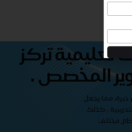
 تعليمية تركز
ير المخصص .
 خبرة، مما يجعل
دريبية , كذلك
غطي مختلف