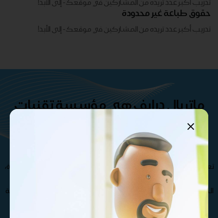
تدريب أكبر عدد تريده من المشاركين في موقعك - ​​إلى الأبد!
حقوق طباعة غير محدودة
تدريب أكبر عدد تريده من المشاركين في موقعك - ​​إلى الأبد!
ماتريال درايف هي مؤسسة تقنيات
تعليمية تركز على المحتوى
والمنصات والتطوير المخصص .
تعرف على فريقنا الإستثنائي من المتخصصين و الدكاترة الأكثر خبرة،
مما يجعل مؤسسة ماتريال درايف الأفضل في صناعة و تطوير
الحقائب التدريبية , كذلك نوفر مجموعة متنوعة من حقائب تدريبية
بجودة عالية تغطي مختلف التخصصات