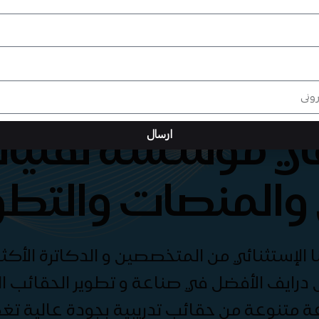
هي مؤسسة تقنيات
ارسال
والمنصات والتطو
الإستثنائي من المتخصصين و الدكاترة الأكثر
درايف الأفضل في صناعة و تطوير الحقائب الت
ة متنوعة من حقائب تدريبية بجودة عالية ت