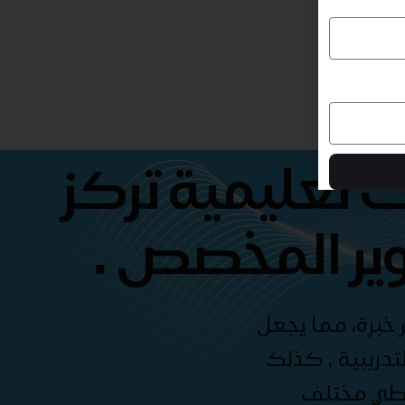
 تعليمية تركز
ير المخصص .
 خبرة، مما يجعل
دريبية , كذلك
غطي مختلف