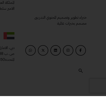
المملكة ال
الامير سلط
خبراء تطوير وتصميم المحتوي التدريبى
مصمم بخبرات عالمية
دبي، الامار
المتحدة00971509400850