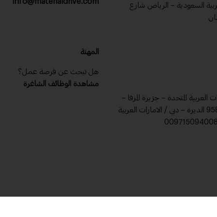
info@materialdrive.com
عربية السعودية – الرياض شارع
ان
المهنة
هل تبحث عن فرصة عمل؟
مشاهدة الوظائف الشاغرة
ات العربية المتحدة – جزيرة المرفا –
ص .ب 9588 الديرة – دبي / الامارات العربية