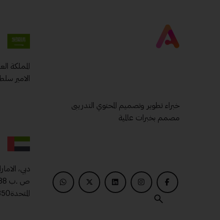
المملكة ال
الامير سلط
خبراء تطوير وتصميم المحتوي التدريبى
مصمم بخبرات عالمية
دبي، الامار
المتحدة00971509400850