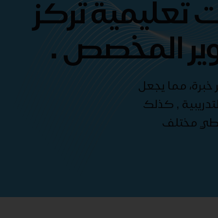
 تعليمية تركز
ير المخصص .
 خبرة، مما يجعل
دريبية , كذلك
غطي مختلف