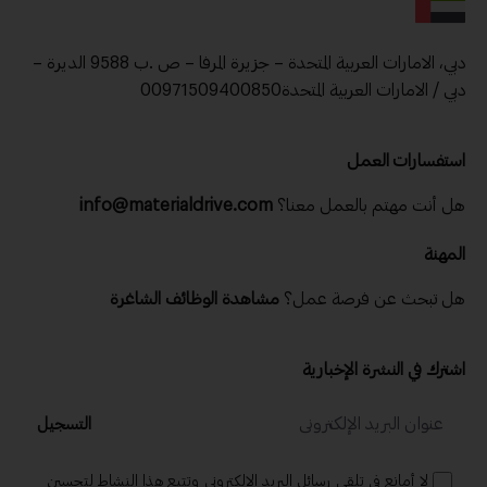
دبي، الامارات العربية المتحدة – جزيرة المرفا – ص .ب 9588 الديرة –
دبي / الامارات العربية المتحدة00971509400850
استفسارات العمل
تابع نشراتنا الإخبارية اليومية والأسبوعية
هل أنت مهتم بالعمل معنا؟
info@materialdrive.com
الاسم
المهنة
هل تبحث عن فرصة عمل؟
مشاهدة الوظائف الشاغرة
الدولة
اشترك في النشرة الإخبارية
رقم الجوال
التسجيل
لا أمانع في تلقي رسائل البريد الإلكتروني وتتبع هذا النشاط لتحسين