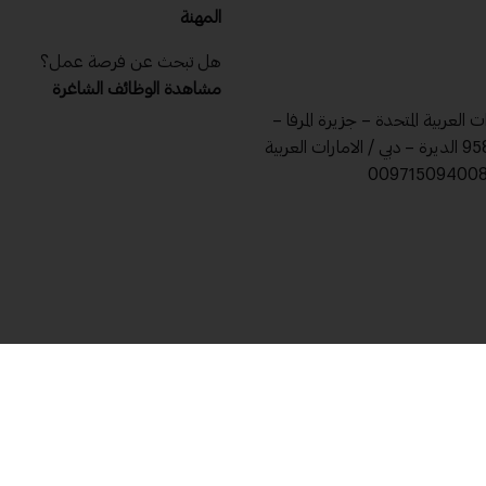
المهنة
هل تبحث عن فرصة عمل؟
مشاهدة الوظائف الشاغرة
ات العربية المتحدة – جزيرة المرفا –
ص .ب 9588 الديرة – دبي / الامارات العربية