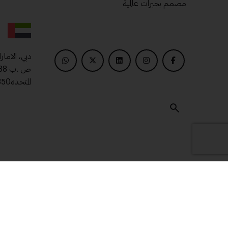
مصمم بخبرات عالمية
دبي، الامار
المتحدة00971509400850
© 2025 ماتريال درايف .