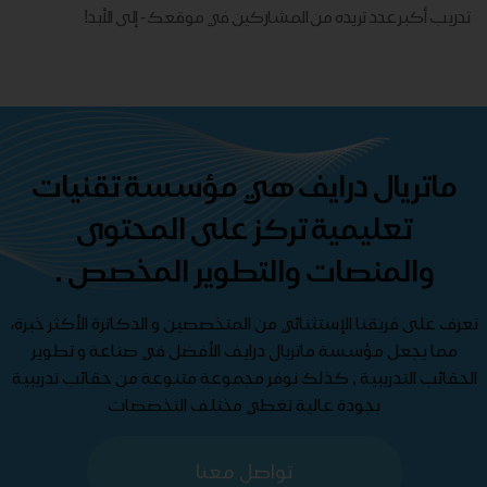
تدريب أكبر عدد تريده من المشاركين في موقعك - ​​إلى الأبد!
ماتريال درايف هي مؤسسة تقنيات
تعليمية تركز على المحتوى
والمنصات والتطوير المخصص .
تعرف على فريقنا الإستثنائي من المتخصصين و الدكاترة الأكثر خبرة،
مما يجعل مؤسسة ماتريال درايف الأفضل في صناعة و تطوير
الحقائب التدريبية , كذلك نوفر مجموعة متنوعة من حقائب تدريبية
بجودة عالية تغطي مختلف التخصصات
تواصل معنا