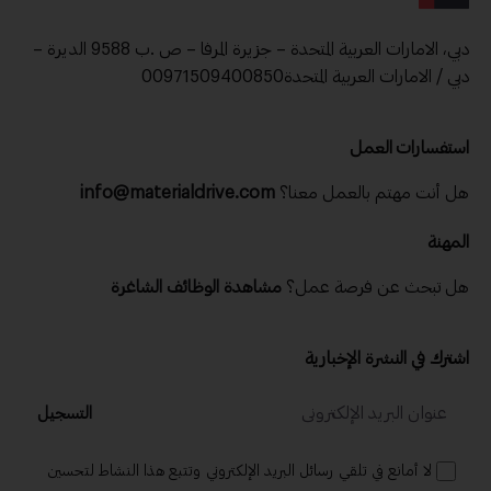
دبي، الامارات العربية المتحدة – جزيرة المرفا – ص .ب 9588 الديرة –
دبي / الامارات العربية المتحدة00971509400850
استفسارات العمل
تابع نشراتنا الإخبارية اليومية والأسبوعية
هل أنت مهتم بالعمل معنا؟
info@materialdrive.com
الاسم
المهنة
هل تبحث عن فرصة عمل؟
مشاهدة الوظائف الشاغرة
الدولة
اشترك في النشرة الإخبارية
رقم الجوال
التسجيل
لا أمانع في تلقي رسائل البريد الإلكتروني وتتبع هذا النشاط لتحسين
البريد