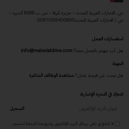
دبي، الامارات العربية المتحدة – جزيرة المرفا – ص .ب 9588 الديرة –
دبي / الامارات العربية المتحدة00971509400850
استفسارات العمل
تابع نشراتنا الإخبارية اليومية والأسبوعية
هل أنت مهتم بالعمل معنا؟
info@materialdrive.com
الاسم
المهنة
هل تبحث عن فرصة عمل؟
مشاهدة الوظائف الشاغرة
الدولة
اشترك في النشرة الإخبارية
رقم الجوال
التسجيل
لا أمانع في تلقي رسائل البريد الإلكتروني وتتبع هذا النشاط لتحسين
البريد