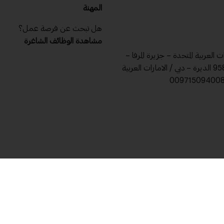
المهنة
هل تبحث عن فرصة عمل؟
مشاهدة الوظائف الشاغرة
ات العربية المتحدة – جزيرة المرفا –
ص .ب 9588 الديرة – دبي / الامارات العربية