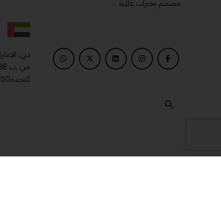
مصمم بخبرات عالمية
دبي، الامار
المتحدة00971509400850
© 2025 ماتريال درايف .