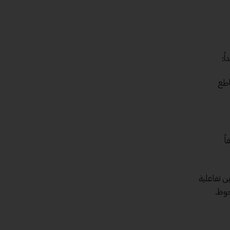
ً:
اطع
ً
ن تفاعلية
حوظ.