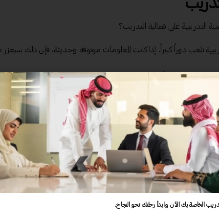
تدريب
ة التدريبية على فعالية التدريب؟
ريبية تلعب دوراً كبيراً. إذا كانت المعلومات موثوقة وحديثة، فإن ذلك سيعزز 
المحتوى أكثر جذباً ويساعد المتدربين على التركيز. تصميمات تفاعلية وغنية ت
 على سهولة استخدامها. إذا كان المتدرب يجد صعوبة في الوصول إلى المحتوى،
ريبية مختلفة في العناصر التالية:
حقيبة A
حقيبة B
حقيبة C
نعم
لا
نعم
دريب الخاصة بك الآن وابدأ رحلتك نحو النجاح.
ممتاز
مقبول
جيد