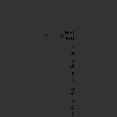
Next
Post
ت
ع
ر
ف
ع
ل
ى
أح
د
ث
ال