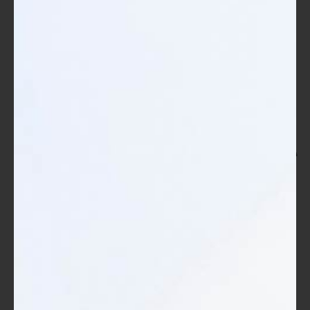
التدريب
بعد أن تعرفنا على العوامل المهمة عند شراء حقيبة تدريبية، لا بدّ من
النظر في نوع المواد المستخدمة في تصنيع هذه الحقائب، وكذلك
التصميم المثالي الذي يضمن لك أفضل استخدام. فاختيار المواد
والتصميم الجيد ليس فقط له تأثير على الشكل الخارجي، بل أيضًا يؤثر
على الأداء وراحة الاستخدام. لنستعرض التفاصيل معًا.
أنواع المواد المناسبة
عند البحث عن حقيبة تدريبية، تعتبر المواد المستخدمة في تصنيعها من
أهم العوامل التي تؤثر على جودتها وأدائها. إليك بعض المواد الشائعة
والمناسبة:
النايلون:
يعتبر النايلون مادة شائعة في الحقائب