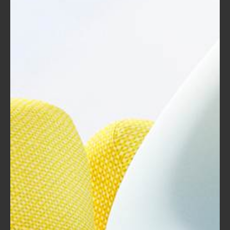
التدريبية بفضل خفته ومقاومته للماء.
كما أنه قوي ومتين، مما يجعله خيارًا
ممتازًا للاستخدام اليومي.
البوليستر:
يعرف البوليستر بمرونته ومقاومته للتجاعيد
والاهتراء.
لذا، فإن الحقائب المصنوعة من البوليستر تعد
خيارًا مثاليًا لمن يبحثون عن حقيبة تدوم
طويلاً.
الجلد:
إذا كنت تبحث عن حقيبة بمظهر كلاسيكي
ومنفرد، فإن الجلود الطبيعية أو الاصطناعية
قد تكون الخيار المناسب.