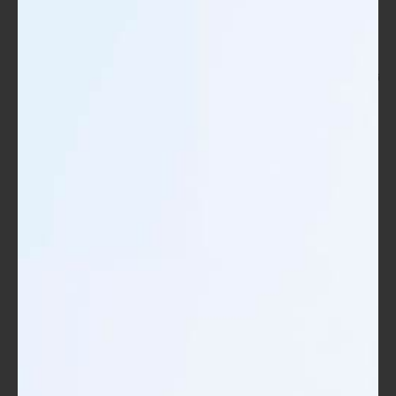
ميزات مبتكرة تدعم حركة جسمك، مما
يجعل التنقل أسهل.
تجربة شخصية:
عندما كنت أستخدم حقيبتين مختلفتين، شعرت
بالفرق الواضح عندما انتقلت إلى حقيبة جديدة تحتوي على أشرطة
مبطنّة وأقسام داخلية مرنة. كان بالإمكان حمل كافة المواد اللازمة
من كتب وأدوات بدون ألم أو إزعاج.
فائدة استخدام الحقيبة الصحيحة:
باختيار حقيبتك بناءً على هذه
العوامل الثلاثة: المتانة والجودة، والحجم والسعة، والراحة وقابلية
الحمل، ستجد نفسك تتجنب المشكلات المحتملة وتحسين تجربتك
الدراسية أو التدريبية بشكل كبير.
في النهاية، الحقيبة التدريبية المثالية ليست مجرد وسيلة لنقل أشيائك،
بل هي صديق يمكنك الاعتماد عليه في تحقيق أهدافك. لذلك،
احرص على اختيار حقيبة تلبي احتياجاتك بكل نهج شامل!
المواد والتصميم المثالي لحقيبة