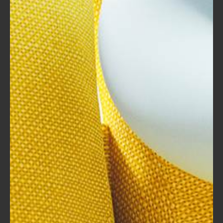
الجلد يجمع بين المتانة والأناقة، لكنه قد
يتطلب عناية خاصة للحفاظ على شكله.
المواد المضادة للماء:
بعض الحقائب تأتي بتقنيات خاصة تجعلها
مقاومة للماء، وهو ما يعتبر مثاليًا
للأشخاص الذين يتعرضون لعوامل
الطقس.
هذا النوع من المواد يساعد على حماية
محتويات الحقيبة من البلل والأضرار.
الالياف الصناعية:
تشمل الالياف الصناعية مجموعة من المواد
المصممة لتحسين تجربتك، مثل مزيد من
القوة والوزن الخفيف.