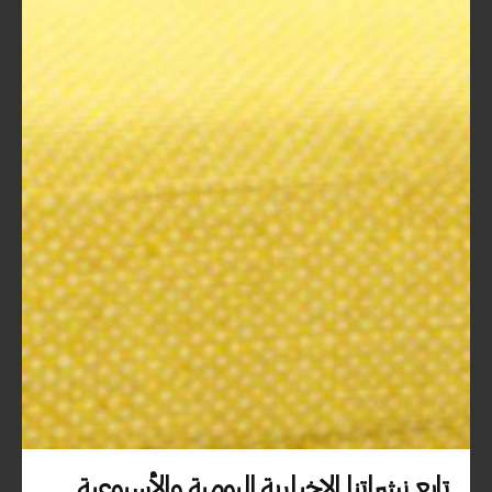
حمولة الوزن:
تصميم الحقيبة يجب أن يدعم طبيعة
حمولتك.
الحقائب ذات الشكل المثالي والتي تتوزع الوزن
بشكل متوازن تُعتبر أكثر راحة، خاصة عند
حملها لفترات طويلة.
سهولة الوصول:
تصميم الحقيبة يجب أن يسهل الوصول إلى
محتوياتها.
يمكنك أن تختار حقيبة بفتح كبير أو مزودة
بأقفال يسهل التعامل معها.
التهوية واستخدام المساحة:
تابع نشراتنا الإخبارية اليومية والأسبوعية