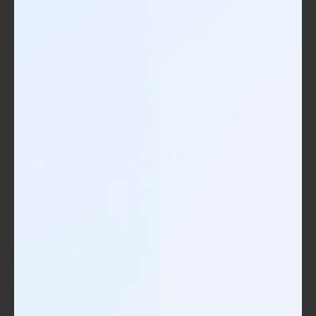
الأشرطة المبطنّة تساعد على تقليل الضغط
على shoulders، خاصة إذا كنت ستحمل
الحقيبة لفترات طويلة.
التوازن وتوزيع الوزن:
تأكد من أن الحقيبة موزونة بشكل جيد.
يجب ألا تشعر بعبء مفرط على كتف واحد.
بعض الحقائب تأتي بتصاميم مخصصة
لتوزيع الوزن بشكل متوازن.
تصميم الحقيبة:
الحقيبة المريحة لا تعني فقط الأشرطة، بل
الداخل بتصميم ملائم أيضًا. البحث عن
الآراء أو التجارب السلبية قد يساعدك في
تحديد ما إذا كانت الحقيبة مريحة فعلاً أم لا.
بعض التصميمات الحديثة تحتوي على