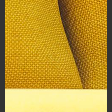
نصيحة عملية:
عند اختيار حقيبة تدريبية، جرب تفحص المواد بنفسك.
استنادًا إلى تجربتي الشخصية، أفضّل استخدام الحقائب المصنوعة من
النايلون أو البوليستر للماء، لأنها تحافظ على متانة الحقيبة وتمنحني
القدرة على استخدامها في جميع الأوقات.
تصميم الحقيبة التدريبية الأمثل
حسنًا، لقد تحدثنا عن المواد، الآن حان الوقت للغوص في التصاميم
المثالية التي تساعد في جعل تجربة حمل الحقيبة أفضل. عندما نفكر في
التصميم، هناك عدة عناصر تجعل الحقيبة مثالية:
الأقسام الداخلية:
تصميم الحقيبة مع أقسام متعددة يسمح
لك بتنظيم المحتويات بشكل أفضل.
وجود جيوب مخصصة للأدوات، مثل أقلام
الكتابة أو الأجهزة الإلكترونية، يجعل
الوصول إليها سريعًا وسهلاً.