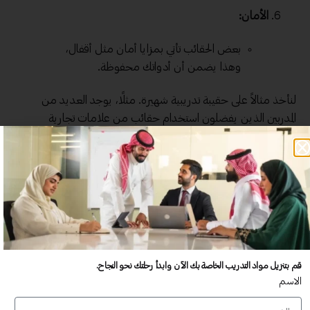
الأمان:
بعض الحقائب تأتي بمزايا أمان مثل أقفال،
وهذا يضمن أن أدواتك محفوظة.
لنأخذ مثالاً على حقيبة تدريبية شهيرة. مثلًا، يوجد العديد من
المدربين الذين يفضلون استخدام حقائب من علامات تجارية
معروفة لأنها تتميز بجودة عالية وبناء متين وراحة في الحمل. هذا
الاختيار ليس فقط بسبب التأثير البصري، بل لأن الأداء يتحسن عند
وجود أدوات مرتبة ومجهزة بشكل جيد.
اقتناء الحقيبة التدريبية المناسبة يعد خطوة استراتيجية وفكرية، إنها
ليست مجرد خيار، إنها استثمار في نفسك ونجاحك!
الحقيبة التدريبية هي أكثر من مجرد وسيلة لنقل أدواتك. إنها تعكس
قم بتنزيل مواد التدريب الخاصة بك الآن وابدأ رحلتك نحو النجاح.
مدى جدية التزامك واستعدادك لتعلم شيء جديد، لذلك تأكد من
الاسم
اختيار الحقيبة التي تلبي جميع احتياجاتك. ومهما كانت طبيعة