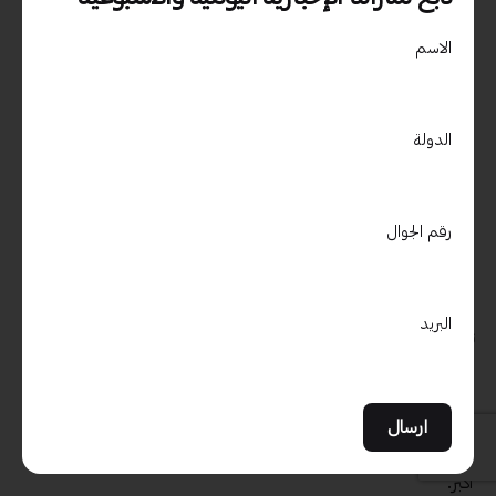
بعض الحقائب تأتي بتصميم يساعد في تجنب
الاسم
تجمع الرطوبة، مثل فتحات تهوية صغيرة.
هذا التصميم يحافظ على محتويات الحقيبة
جافة ومرتبة.
الدولة
الأناقة والجمالية:
التصميم الجيد لا ينسى الأناقة.
رقم الجوال
اختر حقيبة تعكس ذوقك الشخصي وتكون
ملائمة لاستخدامك اليومي.
البريد
تجربتي الشخصية:
في أحد المرات، اشتريت حقيبة لم أضع فيها
الاعتبارات الصحيحة بشأن التصميم. كان بها قسم واحد فقط، مما
جعل تنظيم المحتويات صعبًا للغاية. لكن بعد تجربة حقيبة جديدة
بتصميم داخلي متنوع، بدأت أشعر بالفرق. كل شيء أصبح في مكانه،
وسهل الوصول إليه، مما جعلني أستمتع بتجربتي التدريبية بشكل
أكبر.