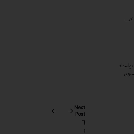
объе الوقت الذي وفّرته. كنت
 بواسطة
مستوى
Next
Post
٦
ن