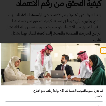
كيفية التحقق من رقم الاعتماد
بعد التعرف على أهمية رقم الاعتماد من المؤسسة العامة للتدريب
التقني والمهني، يأتي دورنا في معرفة كيفية التحقق من صحة هذا
الرقم. التحقق من الاعتماد هو خطوة ضرورية تضمن لك أنك تختار
البرامج التدريبية المعتمدة والمفيدة. إليك كيفية القيام بهذا بشكل
فعّال.
الخطوات الأساسية للتحقق من رقم
الاعتماد
للتحقق من رقم الاعتماد، هناك مجموعة من الخطوات الأساسية
التي يمكن اتباعها بكل سهولة:
زيارة الموقع الرسمي للمؤسسة العامة للتدريب التقني
قم بتنزيل مواد التدريب الخاصة بك الآن وابدأ رحلتك نحو النجاح.
والمهني:
الاسم