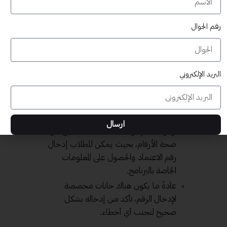
الخطوة الأولى هي زيارة الموقع الإلكتروني
للمؤسسة. يحتوي الموقع على جميع
رقم الجوال
المعلومات المتعلقة بالاعتماد والبرامج
المعتمدة.
طالع قسم "الاعتماد والتصنيف" أو ما
يعادلها حيث يمكنك العثور على معلومات
البريد الإلكتروني
تفصيلية حول كيفية التحقق.
البحث عن النظام الخاص بالتحقق:
ارسال
توفر معظم المؤسسات نظامًا للتحقيق من
صحة الأرقام، بحيث يمكن للطلاب إدخال
رقم الاعتماد والحصول على المعلومات
الخاصة بالبرنامج.
عادةً ما يكون هناك خانات مخصصة
لإدخال الرقم، تأكد من إدخاله بشكل
صحيح لتجنب أي أخطاء.