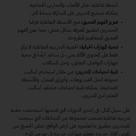
أنشطة تفاعلية، مثل الألعاب والتمارين الجماعية،
يمكنك تشجيع المتدربين على المشاركة بنشاط أكبر.
تعزيز الفهم العميق:
تتيح الأنشطة التفاعلية فرصًا
للمتدربين لتطبيق المعرفة بشكل عملي، مما يعزز الفهم
العميق للمفاهيم المطروحة.
تنمية المهارات الحياتية:
الحقيبة التدريبية التفاعلية لا تركز
فقط على المحتوى الأكاديمي، بل تساعد أيضًا في تنمية
مهارات التواصل، التعاون، وحل المشكلات.
تلبية احتياجات المتدربين:
من خلال استخدام أساليب
متنوعة (مثل الفيديوهات، وأوراق العمل، والأنشطة
الجماعية)، يمكنك تلبية احتياجات مختلف أساليب
التعلم لدى المتدربين.
على سبيل المثال، في إحدى الدورات التي قدمتها، استخدمت حقيبة
تدريبية تفاعلية تضمنت مجموعة من النشاطات التي سمحت
للمتدربين بتطبيق ما تعلموه على أرض الواقع. تمكن الجميع من
تكوين أفكار جديدة وتعلم مهارات جديدة في جو من المرح