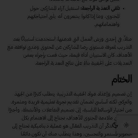
تلقي التغذية الراجعة:
استقبل آراء المشاركين حول
المحتوى، وما إذا كانوا يشعرون أنه يلبي احتياجاتهم
واهتماماتهم.
مثلاً، في إحدى ورش العمل التي قدمتها، استخدمت استبيانًا بعد
التدريب لمعرفة مستوى رضا المشاركين عن المحتوى ومدى توافقه مع
الأهداف. كان الاستبيان أداة قيمة، حيث قمت بإجراء بعض
التعديلات على الحقيبة بناءً على نتائج التغذية الراجعة.
الختام
إن تصميم وإعداد مواد الحقيبة التدريبية يتطلب كثيرًا من الجهد
والتركيز، لكنه أساسي لضمان تقديم تجربة تعليمية فريدة ومثمرة.
من اختيار الوسائط المناسبة، إلى تصميم التفاعلات والأنشطة، وأخيرًا
التأكد من ملاءمة المحتوى للأهداف، تحتاج إلى الاهتمام بكل
التفاصيل. تذكّر أن التدريب الفعّال هو عملية ديناميكية تحتاج إلى
التطوير المستمر والتحسين، وهذا يتطلب منك أن تكون دائمًا