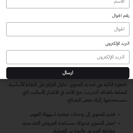
ما هي خلفياتهم التعليمية والمهنية؟
رقم الجوال
ما هي توقعاتهم من الدورة؟
ما هي النقاط التي يواجهونها في العمل؟
عندما كنت أعد حقيبتي التدريبية الأولى، قضيت وقتاً في دراسة
البريد الإلكتروني
المجموعات المختلفة من المتدربين. كانت هذه المعلومات مفيدة جداً في
تصميم محتوى يلبي احتياجاتهم.
3. إعداد المحتوى التدريبي
ارسال
الخطوة التالية هي تحديد المحتوى. حاول التركيز على النقاط الأساسية
المتعلقة بأهداف التدريب، مع الأخذ في الاعتبار الأساليب التي
ستستخدمها. إليك بعض النصائح:
قسّم المحتوى إلى وحدات صغيرة لسهولة الفهم.
اجعل المحتوى متنوعًا، بمساعدة العروض التقديمية،
مقاطع الفيديو، والتمارين العملية.