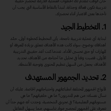
حان الوقت لنقدم لك الخطوات العملية اللازمة لتحضير حقيبة
تدريبية تكون فعالة وجذابة. لنبدأ بالنقاط الأساسية التي يجب أن
تأخذها بعين الاعتبار أثناء تحضيرك.
1.
التخطيط الجيد
لبداية أي عملية تدريبية ناجحة، يأتي التخطيط كخطوة أولى. حدّد
أهدافك بوضوح، سواء كانت هذه الأهداف تتعلق بزيادة المعرفة أو
المهارات أو حتى تحسين الأداء. عندما كنت أعد حقيبتي التدريبية
الأولى، قضيت وقتاً في تحليل ما أحتاجه من الأهداف. تحديد
الأهداف يجعل من السهل تنظيم المحتوى وتوجيه الأنشطة.
2.
تحديد الجمهور المستهدف
لأنواع الجمهور المختلفة انطباعاتهم واحتياجاتهم الخاصة. عليك أن
تسأل نفسك: من هم المتدربون؟ ما هي خلفياتهم؟ ما هي
مستوياتهم التعليمية؟ في تجربتي الشخصية، وجدت أنه مهم جداً أن
تتعرف على الجمهور لتحضير مواد تناسبهم، مما يسهل التفاعل