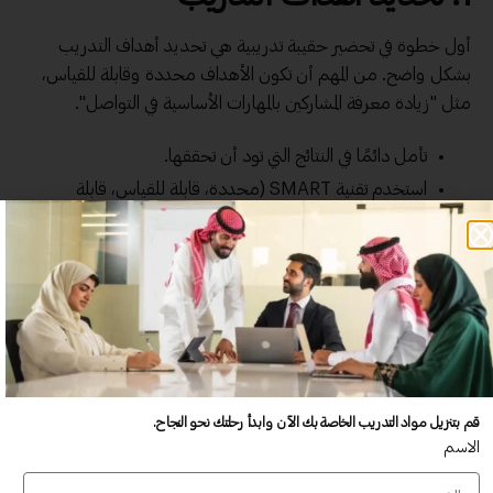
أول خطوة في تحضير حقيبة تدريبية هي تحديد أهداف التدريب
بشكل واضح. من المهم أن تكون الأهداف محددة وقابلة للقياس،
مثل "زيادة معرفة المشاركين بالمهارات الأساسية في التواصل".
تأمل دائمًا في النتائج التي تود أن تحققها.
استخدم تقنية SMART (محددة، قابلة للقياس، قابلة
للتحقيق، ذات صلة، ومحددة زمنياً).
على سبيل المثال: "بنهاية الدورة، ينبغي أن يكون 80% من المشاركين
قادرين على استخدام تقنيات التواصل بشكل فعال."
2. دراسة الجمهور المستهدف
لا تنسَ أن الجمهور هو محور التدريب. معرفة من هم المتدربون
قم بتنزيل مواد التدريب الخاصة بك الآن وابدأ رحلتك نحو النجاح.
لديك يساعدك في اختيار المحتوى والأسلوب المناسبين. أجب على
الاسم
بعض الأسئلة الأساسية: