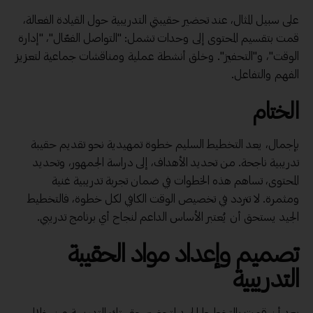
على سبيل المثال، عند تحضير حقيبتي التدريبية حول القيادة الفعالة،
قمت بتقسيم المحتوى إلى وحدات تشمل: "التواصل الفعّال"، "إدارة
الوقت"، و"التحفيز". وخلق أنشطة عملية ومناقشات جماعية لتعزيز
الفهم والتفاعل.
الختام
بإجمال، يعد التخطيط السليم خطوة تمهيدية نحو تقديم حقيبة
تدريبية ناجحة. من تحديد الأهداف، إلى دراسة الجمهور، وتحديد
المحتوى، تساهم هذه الخطوات في ضمان تجربة تدريبية غنية
ومثمرة. لا تتردد في تخصيص الوقت الكافي لكل خطوة، فالتخطيط
الجيد يستحق أن يُعتبر الأساس الداعم لنجاح أي برنامج تدريبي.
تصميم وإعداد مواد الحقيبة
التدريبية
بعد أن قمت بالتخطيط الجيد لتحضير حقيبتك التدريبية من خلال