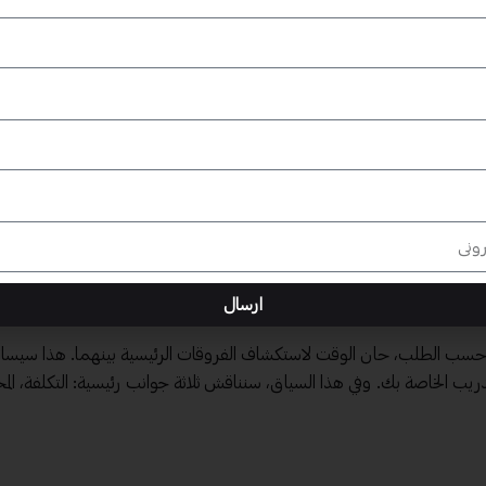
لكن الاختيار يعتمد في النهاية على الأهداف الخاصة بالتدريب والاحتياجات ال
 عملية تدريبية، حيث تساهم في تحقيق أهداف التدريب وتعزيز مهارات المشاركين
سب الطلب، ينبغي عليك أن تقيّم خصائص كل نوع، وكيف تطابق احتياجات ج
حقيبة التدريبية الجاهزة
ارسال
ممة حسب الطلب، حان الوقت لاستكشاف الفروقات الرئيسية بينهما. هذا سيس
تدريب الخاصة بك. وفي هذا السياق، سنناقش ثلاثة جوانب رئيسية: التكلفة، الم