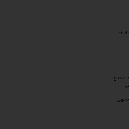
قيبة:
د وتحتاج
ر.
لجمهور