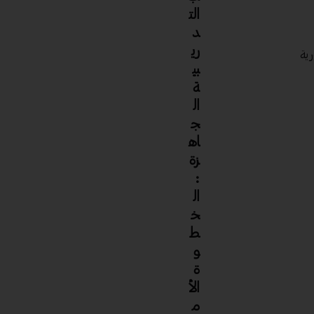
الت
د
ري
رية
بي
ة
ال
ج
اه
زة
:
ال
خ
ط
و
ة
الأ
م