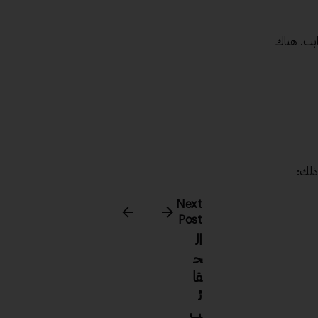
ابت. هناك
ذلك:
Next
Post
ال
ح
قا
ئ
ب