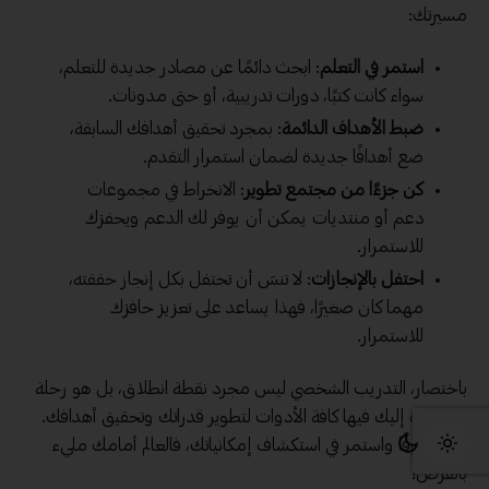
مسيرتك:
استمر في التعلم
: ابحث دائمًا عن مصادر جديدة للتعلم،
سواء كانت كتبًا، دورات تدريبية، أو حتى مدونات.
ضبط الأهداف الدائمة
: بمجرد تحقيق أهدافك السابقة،
ضع أهدافًا جديدة لضمان استمرار التقدم.
كن جزءًا من مجتمع تطوير
: الانخراط في مجموعات
دعم أو منتديات يمكن أن يوفر لك الدعم ويحفزك
للاستمرار.
احتفل بالإنجازات
: لا تنسَ أن تحتفل بكل إنجاز حققته،
مهما كان صغيرًا، فهذا يساعد على تعزيز حافزك
للاستمرار.
باختصار، التدريب الشخصي ليس مجرد نقطة انطلاق، بل هو رحلة
مستمرة إليك فيها كافة الأدوات لتطوير قدراتك وتحقيق أهدافك.
كن شغوفًا واستمر في استكشاف إمكانياتك، فالعالم أمامك مليء
بالفرص!