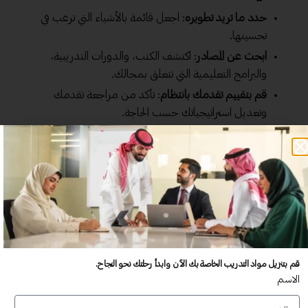
حدد ما تريد تطويره
: اجعل قائمة بالأشياء التي ترغب في
تحسينها.
ابحث عن المصادر
: اكتشف الكتب، والدورات التدريبية،
والبرامج التعليمية التي تتعلق بمجالك.
قم بتقييم تقدمك بانتظام
: تأكد من مراجعة تقدمك
وتعديل استراتيجياتك حسب الحاجة.
تأكد أن التدريب الذاتي هو مفتاح تطوير الذات، فهو يمكّنك من
الوصول إلى إمكاناتك الكاملة، لذا انطلق نحو هذا الطريق باحترافية
وجدية!
أنواع الحقائب التدريبية للتنمية
الشخصية
قم بتنزيل مواد التدريب الخاصة بك الآن وابدأ رحلتك نحو النجاح.
الاسم
حقائب تدريبية لتحسين المهارات