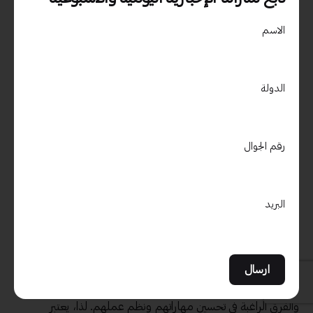
حالة شركة ناشئة:
الاسم
السيناريو:
قامت شركة ناشئة بتحميل حقيبة
تدريبية لإدارة المشاريع الرقمية بعدما
الدولة
واجهت تحديات في تنظيم المشروعات.
النتيجة:
بعد استخدام المحتوى والتطبيق
العملي من الحقيبة، تمكنت الشركة من
رقم الجوال
تقليل وقت المشروع بنسبة 25% وزيادة
رضا العملاء من خلال الوفاء بالمواعيد
النهائية بشكل أكثر انتظامًا.
البريد
تقدم هذه الدراسات الحالة نظرة عميقة عن كيفية تطبيق حقائب
التدريب بشكل عملي وكيف يمكنها أن تؤثر بشكل إيجابي على أداء
الأفراد والفرق في مجال إدارة المشاريع الرقمية.
في النهاية، تجلب هذه الأمثلة والدراسات الحالة إلهامًا وتوجيهًا للأفراد
والفرق الراغبة في تحسين مهاراتهم ونظم عملهم. لذا، يعتبر