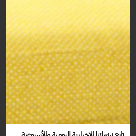
لتعزيز مهارات فريق العمل.
النتيجة:
بعد انتهاء التدريب، منح الفريق
أدوات جديدة للتخطيط والجدولة مما أدى
إلى تحسين توزيع المهام وزيادة الكفاءة.
خلال فترة قصيرة، زادت إنتاجية الفريق
بنسبة 30%.
حالة منظمة غير ربحية:
السيناريو:
قررت منظمة غير ربحية استخدام
حقيبة تدريبية تركز على تقنيات إدارة المشاريع
الرقمية لتحقيق أهدافها بشكل أفضل.
النتيجة:
ساعدت الحقيبة التدريبية العاملين
على تطوير مهاراتهم في التخطيط الاستراتيجي
والتواصل، مما ساهم في تنفيذ مشاريع أكثر
فعالية لجذب التبرعات وزيادة الوعي حول
القضايا الاجتماعية.
تابع نشراتنا الإخبارية اليومية والأسبوعية