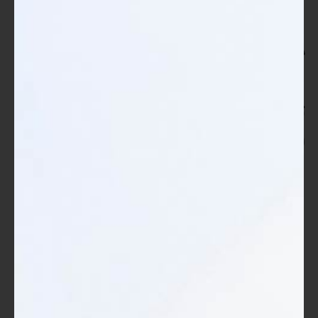
المستقبلية. بتطبيق أساليب منظمة، يمكنك تجاوز التحديات وزيادة
فرص نجاحك.
أمثلة عملية ودراسات الحالة
تحليل لنماذج ناجحة لإدارة مشاريع
رقمية
عندما نتحدث عن إدارة المشاريع الرقمية، هناك العديد من النماذج
الناجحة التي يمكن أن تلهمك وتساعدك في تبني أساليب فعالة. دعونا
نلقي نظرة على بعض النماذج التي حققت نجاحًا ملحوظًا وتطبيقها
في مجالات متنوعة:
مشروع تطبيق الهواتف الذكية:
خلفية:
أحد فرق تطوير البرمجيات عمل
على إنشاء تطبيق يوفر خدمات توصيل