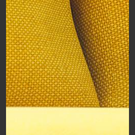
قبل الموعد المحدد.
مثل هذه النماذج تبرز كيف يمكن استخدام استراتيجيات محددة
بفعالية لتحقيق نتائج جيدة، وتعكس أهمية التخطيط والتمويل
والنظام في إدارة المشاريع الرقمية.
دراسات حالة واقعية توضح كيفية
استخدام حقائب التدريب لإدارة
مشاريع رقمية
لنأخذ بعض الدراسات الحالة الواقعية التي توضح كيفية استخدام
حقائب التدريب في إدارة المشاريع الرقمية:
حالة شركة برمجيات:
السيناريو:
استخدمت شركة برمجيات محلية
حقيبة تدريبية تتعلق بإدارة المشاريع الرقمية