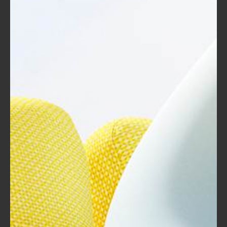
الطعام.
الإستراتيجية:
استخدم الفريق أسلوب
"المرونة" (Agile) في إدارة المشروع، حيث
أقاموا اجتماعات يومية لتحديث تقدم
العمل ومناقشة العوائق.
النتيجة:
أدى استخدام هذا الأسلوب إلى
تحسين سرعة التطوير وإمكانية التكيف مع
متطلبات السوق المتغيرة. حقق التطبيق
نجاحاً فور إطلاعه وحصل على تقييمات
إيجابية من المستخدمين.
مشروع موقع تجارة إلكترونية:
خلفية:
إحدى الشركات قررت إطلاق موقع
تجارة إلكترونية جديد لزيادة قاعدتها
الجماهيرية.
الإستراتيجية:
قاموا بإنشاء خطة عمل