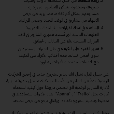
زيادة الكفاءة:
من خلال استخدام أدوات وتقنيات
معروفة ومختبرة، يتمكن المتعلمون من إدارة
مشاريعهم بشكل أكثر
كفاءة
، مما يزيد من فرص
الانتهاء من المشاريع في الوقت المحدد وضمن الميزانية.
المساعدة في اتخاذ القرارات:
توفر الحقائب التدريبية
المعلومات المناسبة التي تُساعد مديري المشاريع في اتخاذ
القرارات السليمة بناءً على البيانات والحقائق.
تعزيز القدرة على التكيف:
في ظل التغيرات المستمرة في
سوق العمل، تساعد هذه الحقائب الأفراد على التكيف
مع التقنيات الجديدة والأدوات المتطورة.
على سبيل المثال، تخيل أنك مدير مشروع جديد في إحدى الشركات
الرقمية. بدلاً من التعلم من الأخطاء، يمكنك تحميل حقيبة تدريبية
لإدارة المشاريع الرقمية التي تتضمن دروسًا حول كيفية استخدام
أدوات مثل "Trello" أو "Asana". هذه الأدوات ستساعدك في
تخطيط وتنظيم المشروع بكفاءة، وبالتالي ترفع من فرص نجاحه.
وهنا يأتي دور الحقائب التدريبية في تسريع عملية التعلم وتمكينك