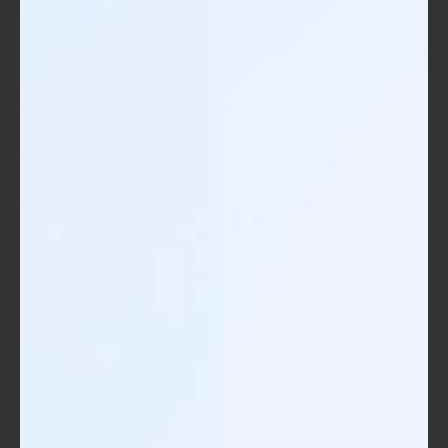
توزيع المهام:
استخدام أدوات مثل Asana أو Trello
لتوزيع المهام بين أعضاء الفريق، تحديد
مواعيد نهائية، وضمان أن الجميع يعرف ما
هو متوقع منه.
التواصل الفعال:
التأكد من وجود قنوات اتصال واضحة بين
جميع أعضاء الفريق. من المهم تنظيم
اجتماعات دورية لمتابعة تقدم المشروع
والتكيف مع أي تغييرات.
المراقبة والتقييم:
ابدأ بتجميع البيانات وتحليلها بشكل دوري.
استخدم تقنيات مثل التحليل البياني لتقييم