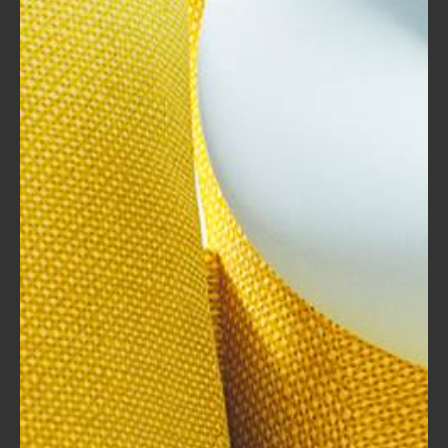
شاملة باستخدام أدوات إدارة المشاريع مثل
Trello لتوزيع المهام والموارد.
النتيجة:
تمكنت الشركة من إطلاق الموقع
بنجاح في وقت قياسي، وتجاوزت نسبة
المبيعات المستهدفة في الأشهر الثلاثة الأولى.
مشروع تطوير البرمجيات:
خلفية:
فريق من المطورين كان يعمل على
تطوير نظام إدارة للموارد البشرية.
الإستراتيجية:
استخدموا تقنية تحليل المخاطر
لتحديد وتقييم العوائق المحتملة قبل بدء
العمل، مما ساعدهم في تخطيط مخرجات
المشروع بشكل أفضل.
النتيجة:
تجنب الفريق العديد من المشكلات
التي كان من الممكن أن تؤدي إلى تأخير
المشروع، وانتهى بهم الأمر لتسليم النظام