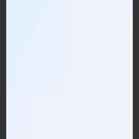
مدى تقدم المشروع والكشف عن أي
مشكلات مبكرًا.
التكيف والتغيير:
كن مرنًا وقابلًا للتكيف مع التغييرات. إذا
واجهتك عقبات، حاول إيجاد حلول بديلة
بدلاً من التمسك بالخطة الأصلية.
بالتأكيد، ستظهر لك بعض التحديات أثناء تطبيق هذه الأساليب. لكن
التعلم من كل تجربة سيساعدك على تحسين أسلوب إدارتك في
المستقبل. في أحد مشاريعي السابقة، واجهنا مشكلة في التواصل بين
الأعضاء، مما أدى إلى تأخير في المهام. ومع ذلك، قمنا بتطبيق
Slack كحل لتحسين التواصل، وساهم ذلك في سرعة إنجاز المهام في
المشروع.
في الختام، بإمكانك استخدام هذه الأدوات والتقنيات لتطوير مهاراتك
في إدارة المشاريع الرقمية وتحقيق نتائج ملموسة في مشاريعك