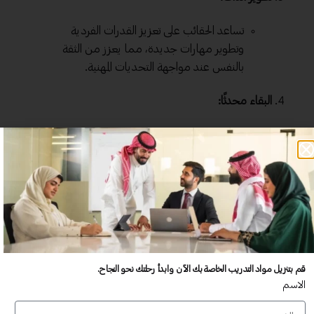
تساعد الحقائب على تعزيز القدرات الفردية
وتطوير
مهارات
جديدة، مما يعزز من الثقة
بالنفس عند مواجهة التحديات المهنية.
البقاء محدثًا:
تتضمن الحقائب التدريبية محتوى محدث
يعكس آخر الاتجاهات والتوجهات في عالم
إدارة المشاريع الرقمية، الأمر الذي يسهم في
تمكينك من مواكبة السوق ومتطلباته.
فرص تعليمية مستمرة:
من خلال تحميل الحقائب، يمكنك الوصول
قم بتنزيل مواد التدريب الخاصة بك الآن وابدأ رحلتك نحو النجاح.
إلى محتوى تعليمي متواصل، مما يتيح لك
الاسم
فرصة الاستفادة من المعرفة في أوقات
فراغك.