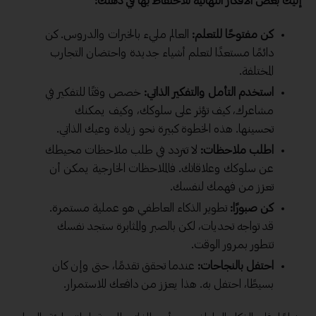
إليك بعض الأفكار النهائية للاحتفاظ بها في ذهنك:
كن مفتوحًا للتعلم:
العالم مليء بالخبرات والدروس. كن
دائمًا مستعدًا لتعلم أشياء جديدة واحتضان التجارب
المختلفة.
استخدم التأمل والتفكير الذاتي:
خصص وقتًا للتفكير في
مشاعرك، كيف تؤثر على سلوكك، وكيف يمكنك
تحسينها. هذه الخطوة كبيرة نحو زيادة وعيك الذاتي.
اطلب ملاحظات:
لا تتردد في طلب ملاحظات محيطك
عن سلوكك وعلاقاتك. فالملاحظات الخارجية يمكن أن
تعزز من فهمك لنفسك.
كن صبورًا:
تطوير الذكاء العاطفي هو عملية مستمرة.
قد تواجه تحديات، لكن بالصبر والمثابرة ستجد نفسك
تتطور بمرور الوقت.
احتفل بالنجاحات:
عندما تحقق تقدمًا، حتى وإن كان
بسيطًا، احتفل به. هذا يعزز من دافعك للاستمرار.