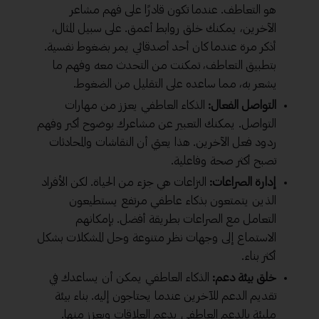
هو التعاطف. عندما تكون قادرًا على فهم مشاعر
الآخرين، يمكنك خلق روابط أعمق. على سبيل المثال،
أذكر مرة عندما كان أحد أصدقائي يمر بضغوط نفسية.
بتطبيق التعاطف، تمكنت من التحدث معه وفهم ما
يشعر به، مما ساعده على التقليل من الضغوط.
التواصل الفعال:
الذكاء العاطفي يعزز من مهارات
التواصل. يمكنك التعبير عن مشاعرك بوضوح أكبر وفهم
ردود فعل الآخرين. هذا يعني أن النقاشات والمحادثات
تصبح أكثر صحة وفاعلية.
إدارة الصراعات:
النزاعات هي جزء من الحياة. لكن الأفراد
الذين يتمتعون بذكاء عاطفي مرتفع يستطيعون
التعامل مع الصراعات بطريقة أفضل. بإمكانهم
الاستماع إلى وجهات نظر متنوعة وحل المشكلات بشكل
أكثر بناء.
خلق بيئة دعم:
الذكاء العاطفي يمكن أن يساعدك في
تقديم الدعم للآخرين عندما يحتاجون إليه. بناء بيئة
مليئة بالدعم العاطفي يدعم العلاقات ويعزز منها.