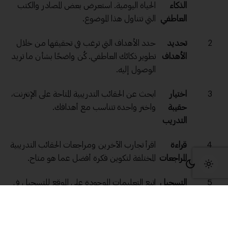
الذكاء
الحياة اليومية. استعرض بعض المصادر والكتب
العاطفي
التي تتناول هذا الموضوع.
2
تحديد
حدد الأهداف التي ترغب في تحقيقها من خلال
الأهداف
تطوير ذكائك العاطفي. كُن واضحًا بشأن ما تريد
الوصول إليه.
3
اختيار
ابحث عن الحقائب التدريبية المتاحة على الإنترنت،
حقيبة
واختر واحدة تتناسب مع أهدافك.
التدريب
4
قراءة
اقرأ تجارب الآخرين ومراجعات الحقائب التدريبية
المراجعات
المختلفة لتكوين فكرة أفضل عما هو متاح.
5
التسجيل
اتبع التعليمات الموجودة على الموقع للتسجيل في
والدفع
الدورة أو تحميل الحقيبة التدريبية.
6
تنفيذ
خصص وقتًا يوميًا لتطبيق ما تعلمته من