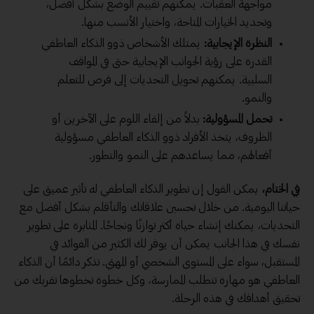
مواجهة العقبات. يمكنهم تقييم الوضع بشكل أفضل،
وتحديد الخيارات المتاحة، واختيار الأنسب منها.
النظرة الإيجابية:
يمتلك الأشخاص ذوو الذكاء العاطفي
القدرة على رؤية الجوانب الإيجابية حتى في المواقف
السلبية. يمكنهم تحويل التحديات إلى فرص للتعلم
والنمو.
تحمل المسؤولية:
بدلاً من إلقاء اللوم على الآخرين أو
الظروف، يتخذ الأفراد ذوو الذكاء العاطفي مسؤولية
أفعالهم، مما يساعدهم على النمو والتطور.
في الختام،
يمكن القول إن تطوير الذكاء العاطفي له تأثير عميق على
حياتنا اليومية. من خلال تحسين علاقاتك والتأقلم بشكل أفضل مع
التحديات، يمكنك إنشاء حياة أكثر توازنًا ونجاحًا. المثابرة على تطوير
نفسك في هذا الجانب يمكن أن يوفر لك الكثير من الفوائد في
المستقبل، سواء على المستوى الشخصي أو المهني. تذكر دائمًا أن الذكاء
العاطفي هو مهارة تتطلب الممارسة، وكل خطوة تخطوها تقربك من
تحقيق أهدافك في هذه الرحلة.