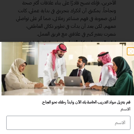
الآخرين، فإنك تصبح قادرًا على بناء علاقات أكثر صحة
ونجاحاً. يمكنني أن أذكرك بتجربتي في بداية عملي. كانت
لدي صعوبة في فهم مشاعر زملائي، مما أثر على تواصلي
معهم. لكن بعد أن بدأت في تطوير ذكائي العاطفي،
شعرت بتغير كبير في علاقتي مع فريق العمل.
إدارة الضغوط بشكل أفضل:
يساعد الذكاء العاطفي في
التعرف على مصادر الضغط وكيفية التعامل معها بطرق
إيجابية. مثلًا، بدلًا من الاستسلام للتوتر، يمكنك
استخدام تقنيات التنفس أو التأمل.
تحقيق الأهداف الشخصية:
من خلال تعزيز الوعي الذاتي،
يمكنك تحديد أهدافك بشكل أفضل والتخطيط
لتحقيقها. فالذكاء العاطفي يوفر لك الرؤية اللازمة
لتحديد أولوياتك.
قم بتنزيل مواد التدريب الخاصة بك الآن وابدأ رحلتك نحو النجاح.
زيادة الإنتاجية:
الأشخاص ذوو الذكاء العاطفي العالي
الاسم
يميلون إلى أن يكونوا أكثر إنتاجية في العمل. وذلك
بسبب قدرتهم على التواصل بفعالية والعمل ضمن فرق
بشكل جيد.