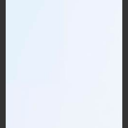
تمكين الموظفين من التقييم الذاتي:
يمكن أن تحتوي الحقائب التدريبية على
أدوات تقييم تتيح للموظفين قياس تقدمهم
وتحديد نقاط القوة والضعف لديهم. هذه
العملية تساعدهم على تحسين أدائهم بناءً
على الملاحظات التي يتلقونها.
زيادة الأمن الوظيفي:
مع التطورات السريعة في العالم، يشعر
الموظفون بأنهم بحاجة دائمة لتحديث
مهاراتهم لتجنب فقدان وظائفهم. الحقائب
التدريبية توفر لهم الأدوات التي يحتاجونها
لاكتساب المزيد من المعرفة والدراية.
إن الاستفادة من الحقائب التدريبية ليس فقط خلال فترة التدريب،