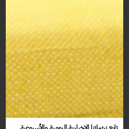
فرصة لتعزيز القدرات البشرية وتكيف الأفراد مع بيئات العمل
المتغيرة. من المهم أن تدرك المؤسسات مدى أهمية الاستثمار في
التعلم والتطوير لضمان بقاء موظفيها على اطلاع في عالم سريع
التغير.
مع استمرار تطور الأسواق العالمية، ستظل الحاجة للحقائب التدريبية
تتزايد، وبالتالي سيكون من الضروري التركيز على تحسين جودة ودقة
المحتوى التدريبي المقدم لضمان تلبية احتياجات السوق. الآن، لم يعد
لديك عذر للوقوف في مكانك! فاستثمر في تعليمك وتدريبك، وكن
جزءًا من المستقبل الذي سيكون مليئًا بالفرص!
تحديات وفرص مستقبلية
التحديات التي تواجه اعتماد الحقائب
التدريبية
تابع نشراتنا الإخبارية اليومية والأسبوعية