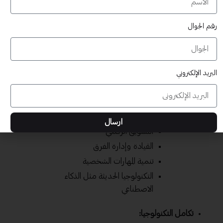
فلنستعرض معًا بعضًا من مظاهر هذا التحول:
رقم الجوال
تنويع المحتوى والتخصصات:
الحقائب التدريبية لم تعد مقصورة على
البريد الإلكتروني
مجالات ومواضيع محددة، بل تطورت
لتشمل العديد من التخصصات. يمكنك
اليوم العثور على حقائب تدريبية في مواضيع
مختلفة مثل:
ارسال
التسويق الرقمي
القيادة وإدارة الفرق
تنمية المهارات الشخصية
التكنولوجيا الحديثة مثل الذكاء
الاصطناعي
تكامل التكنولوجيا: