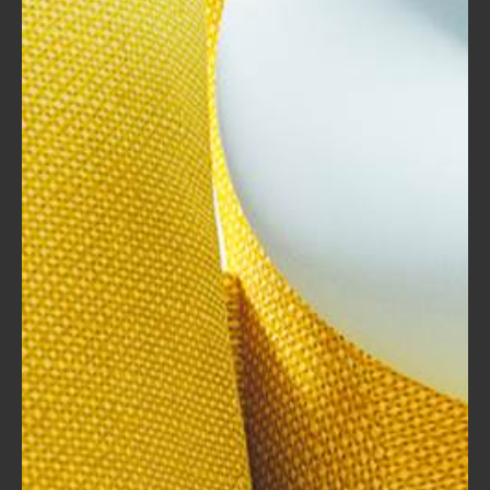
التنوع الثقافي:
أصبح لدينا جاليات وأقليات مختلفة تعمل
داخل المنظمات، مما يشير إلى أهمية تقديم
برامج تدريبية تراعي الفروق الثقافية. الحقائب
التدريبية تعد أداة فعالة لتمكين الموظفين
من التكيف مع هذه البيئات المتنوعة.
تلبية متطلبات الوظائف الجديدة:
مع تطور التكنولوجيا وظهور وظائف جديدة
غير موجودة سابقًا، يصبح الطلب على
التدريب أكثر إلحاحًا. على سبيل المثال، مع
تزايد الاهتمام بالذكاء الاصطناعي، من
الضروري أن يحصل الموظفون على تدريب
في هذا المجال.
ابتكار حلول تعليمية مخصصة: