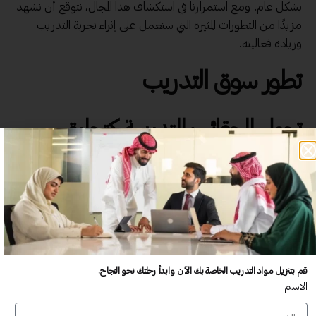
بشكل عام. ومع استمرارنا في استكشاف هذا المجال، نتوقع أن نشهد
مزيدًا من التطورات المثيرة التي ستعمل على إثراء تجربة التدريب
وزيادة فعاليته.
تطور سوق التدريب
تحول الحقائب التدريبية كتجارة
من الرائع أن نرى كيف تطور سوق التدريب، خاصة خلال العقدين
الماضيين. قد يبدو الأمر وكأننا كنا ننظر إلى مشهد من خيال علمي
حيث تحوّلت الحقائب التدريبية من أدوات تعليمية تقليدية إلى
منتجات تجارية حيوية تُعتبر أحد قطاعات الأعمال المتزايدة.
اليوم، لا تُستخدم الحقائب التدريبية فقط لتعليم المهارات، بل أصبحت
أيضًا جزءًا من استراتيجية تسويقية واسعة النطاق. هناك العديد من
قم بتنزيل مواد التدريب الخاصة بك الآن وابدأ رحلتك نحو النجاح.
الاسم
المؤسسات التي بدأت ترى في الحقائب التدريبية فرصة للربح، مما عزز
من نمو سوقها.