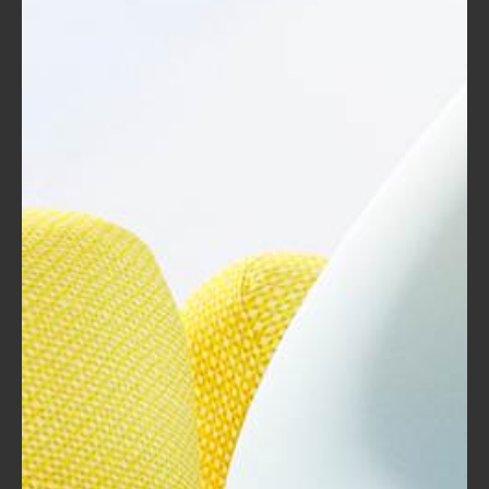
تيسير الوصول إلى المعلومات:
مع انتشار الإنترنت وزيادة الوصول إلى
المعلومات، أصبح بإمكان الأفراد الوصول إلى
مجموعة واسعة من المحتويات التعليمية.
هذا يسهم في زيادة الطلب على الحقائب
التدريبية التي تحتوي على معلومات محدثة
ودقيقة.
التنافسية المتزايدة:
لعل من أبرز آثار العولمة أن التنافسية
أصبحت أكثر حدة. الشركات التي تسعى
للتميز تحتاج الآن إلى تدريب موظفيها
بطرق مبتكرة لضمان الحصول على مهارات
فريدة تعزز من فرص نجاحها في السوق.
وهذا يتطلب الاستثمار في الحقائب التدريبية.