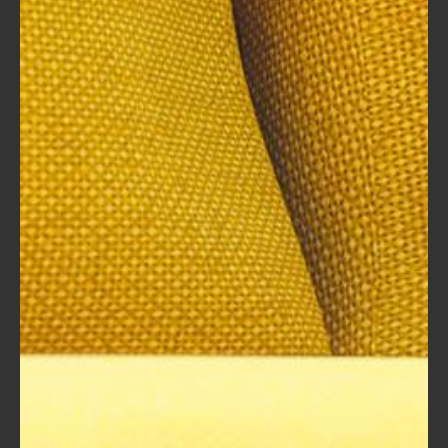
تفهم الشركات الآن أن احتياجاتها التدريبية
ليست موحدة، وبالتالي تحتاج إلى حقائب
تدريبية مخصصة تلبي احتياجاتها الخاصة.
يتم تصميم الحقائب لتكون مرنة وقابلة
للتكيف مع مختلف السياقات الثقافية.
استثمارات أكبر في التعلم المستمر:
أصبحت المؤسسات تنظر إلى الحقائب
التدريبية على أنها استثمار ذو عائد طويل
الأجل، مما يؤدي إلى زيادة الإنفاق على
البرامج التعليمية. الشركات تدرك أن
استثمارها في تدريب الموظفين يعود إيجابًا
على أداء العمل.
في النهاية، يمكن القول إن الحقائب التدريبية أصبحت عنصرًا أساسيًا
في عصر العولمة. وهي ليست مجرد أدوات تعليمية، بل تمثل أيضًا