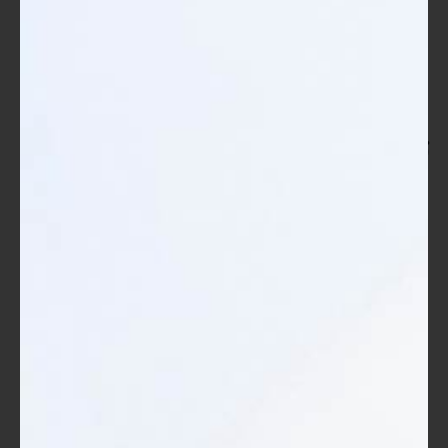
بل إن المعرفة المكتسبة تتطور مع مرور الوقت، مما يعزز من
إستمرارية التعلم في ثقافة العمل. التأكد من أن الموظفين يحصلون
على التدريب المناسب لا يساعد فقط في تحسين تقييمات الأداء، بل
أيضاً يعزز من الإبداع والابتكار داخل المؤسسات.
تأثير العولمة على زيادة الطلب على
الحقائب التدريبية
من الواضح أن العولمة قد أثرت بشكل عميق على كافة جوانب
الأعمال الحديثة، ومن بين هذه الجوانب تطور احتياجات التدريب.
فمع فتح الأسواق العالمية، تتزايد فرص الأعمال والتنافسية بشكل لم
يسبق له مثيل، مما يجعله حاجة ملحة للمنظمات أن تستثمر في
تطوير مهارات موظفيها.
تعددت الطرق التي أثرت فيها العولمة على الطلب على الحقائب
التدريبية، وإليك أبرزها: