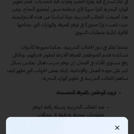
في عالم تتسارع فيه وتيرة التغيير وتتزايد فيه التحديات، يُعتبر تطوير
الموارد البشرية أمرًا حيويًا لأي منظمة تسعى لتحقيق النجاح. ومن
هنا، أصبحت الحقائب التدريبية جزءًا أساسيًا من هذه الاستراتيجية،
حيث تلعب دورًا محوريًا في توفير المعرفة والمهارات التي يحتاجها
الأفراد لتلبية متطلبات السوق.
عندما نفكر في دور الحقائب التدريبية، يمكننا تصورها كأدوات
مساعدة تقدم للموظفين المعرفة اللازمة لتطوير قدراتهم، وبالتالي
رفع مستوى الأداء في العمل. إن توفير تدريب فعال يعكس بشكل
كبير على جودة العمل والإنتاجية. إليك بعض الجوانب التي تظهر كيف
تساهم الحقائب التدريبية في تطوير الموارد البشرية:
تزويد الموظفين بالمعرفة المتخصصة:
تعد الحقائب التدريبية وسيلة رائعة لتوفير
معلومات محدثة ودقيقة في مجالات
تخصصية. فمثلاً، في مجال تكنولوجيا
المعلومات، هناك حقائب تدريبية تغطي