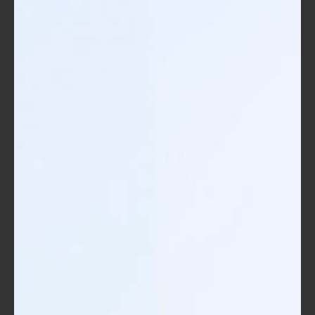
أحدث الاتجاهات مثل البيانات الضخمة
والذكاء الاصطناعي.
تطوير المهارات القيادية:
تقدم الحقائب التدريبية برامج متخصصة تركز
على تنمية المهارات القيادية والإدارية، مما
يساعد الأفراد على تبوؤ مناصب قيادية
بكفاءة. مثلاً، هناك برامج تدريبية تتناول
كيفية إدارة فرق العمل بفعالية.
تعزيز التفاعل والتواصل:
الحقائب التدريبية، خصوصًا تلك التي تضم
أنشطة تفاعلية، تتيح للموظفين التعلم
بطريقة تعزز من تواصلهم مع بعضهم
البعض. وهذا ما يساعد في بناء فريق عمل
متماسك يعمل بانسجام.