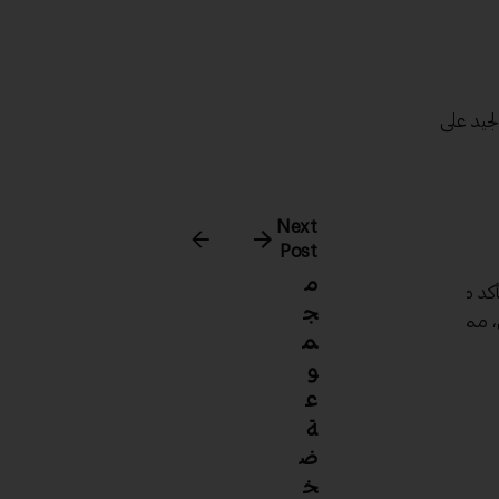
لجيد على
Next
Post
م
تأكد من
ج
، مما
م
و
ع
ة
ض
خ