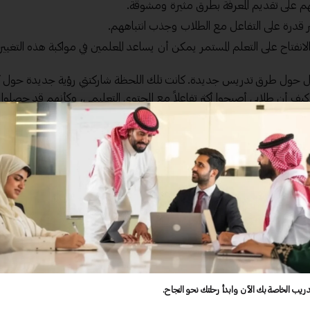
هم على تقديم المعرفة بطرق مثيرة ومشوقة.
ثر قدرة على التفاعل مع الطلاب وجذب انتباههم.
لانفتاح على التعلم المستمر يمكن أن يساعد المعلمين في مواكبة هذه التغيير
 حول طرق تدريس جديدة. كانت تلك اللحظة شاركتني رؤية جديدة حول ك
أن طلابي أصبحوا أكثر تفاعلاً مع المحتوى التعليمي، وكأنهم قد حصلوا 
مين.
رب الناجحة.
رنة.
دريب الخاصة بك الآن وابدأ رحلتك نحو النجاح.