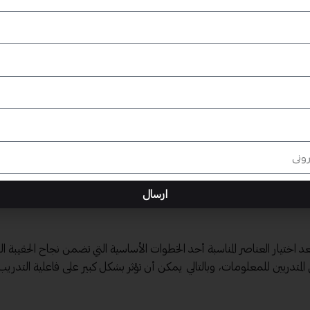
 التحتية والمواد الدراسية، ولكن لا يمكن تجاهل الجانب الأهم وهو المعلم. نسلط
ال الاستثمار في مهارات المعلمين وتطوير فهمهم لمفهوم التطوير التعليمي.
إحداث هذا التغيير.
صيغة بوربوينت
ارسال
تيار العناصر المناسبة أحد الخطوات الأساسية التي تضمن نجاح الحقيبة الت
لقي المتدربين للمعلومات، وبالتالي يمكن أن تؤثر بشكل كبير على فاعلية التدريب