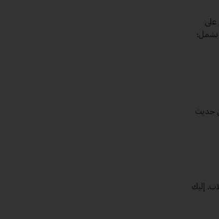
 على
ي تشمل:
مي حديث
اب. إليك