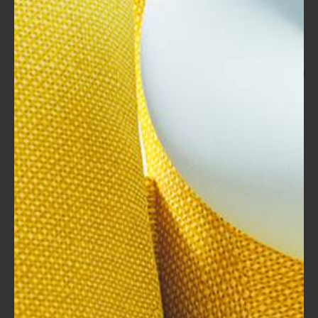
الاستفادة من الدورات التدريبية
وورش العمل
بعد الحصول على شهادة TOT، قد تشعر بالحماس للبدء في تطبيق
المهارات التي تعلمتها. لكن تلك المهارات تحتاج إلى صيانة وتطوير
مستمر لتظل فعّالة. واحدة من أفضل الطرق للقيام بذلك هي من
خلال التسجيل في دورات تدريبية وورش عمل متخصصة.
لكن لماذا هي مهمة جدًا؟ إليك بعض الأسباب:
تحديث المعلومات
:
العالم يتغير بسرعة، والتقنيات وأساليب
التعليم تتطور باستمرار. من خلال الدورات
التدريبية، يمكنك متابعة أحدث الاتجاهات
والأدوات التي يمكن أن تعزز من أساليب