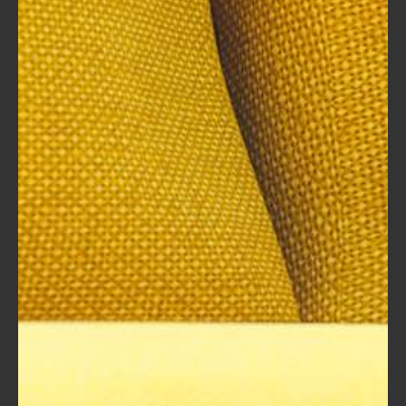
التدريب الخاصة بك.
على سبيل المثال، كان لدي تجربة في حضور
دورة حول استخدام التكنولوجيا في التعليم،
والتي علمتني كيفية استغلال الأدوات
الرقمية لجعل تجربة التعلم أكثر تفاعلاً.
التعلم من الخبراء
:
ورش العمل عادةً ما يُديرها مختصون ذوو
خبرة. يمكنك الاستفادة من تجربتهم
وأخطائهم، مما يوفر عليك الوقت والجهد
في تجربة الطرق بنفسك.
استمع إلى قصصهم وكيف يمكن التفاوض
حول التحديات التي واجهوها.
توسيع شبكة العلاقات
: