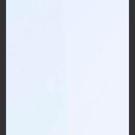
الحصول على شهادة TOT يعتبر استثمارًا في كفاءتك الخاصة، مما
يجعلك مدربًا أكثر فعالية وتأثيرًا.
زيادة فرص العمل والتطوير المهني
في سوق العمل اليوم، تعتبر المؤهلات الإضافية، مثل شهادة TOT،
ميزة تنافسية كبيرة. إليك كيف يمكن أن تؤثر هذه الشهادة على
فرص عملك وتطويرك المهني:
تعزيز السيرة الذاتية
:
تضمين شهادة TOT في سيرتك الذاتية يبرز
التزامك بالتطوير المهني. يُظهر لأرباب العمل
أنك تأخذ التعليم والتدريب على محمل
الجد.
يمكن أن تكون الشهادة نقطة انطلاق
لوظائف أكثر تطلبًا أو مناصب قيادية في
مؤسساتك.