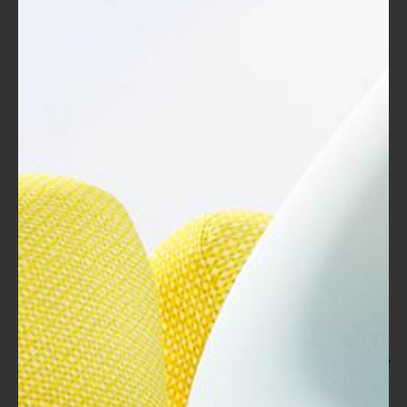
إضافية.
العمل كمدرب مستقل أو تقديم خدمات
تدريبية خاصة يمكن أن يكون مصدر دخل
إضافي شهري.
الحصول على شهادة TOT هو بمثابة مفتاح يفتح أبوابًا لمستقبل
مهني مشرق. من خلال تحسين مهاراتك التدريسية وزيادة فرص
العمل، تضع نفسك في موقع يضمن لك النجاح والازدهار في
مجالك.
في نهاية المطاف، يمكنك أن تكون النموذج الذي يلهم الآخرين
ويساعدهم في تحقيق إمكاناتهم. استثمر في نفسك من خلال شهادة
TOT وكن جزءًا من الجيل الجديد من المدربين الذين يحدثون فرقًا
حقيقيًا في حياة الطلاب.
تطوير مهاراتك الاستثنائية بعد
الحصول على شهادة TOT