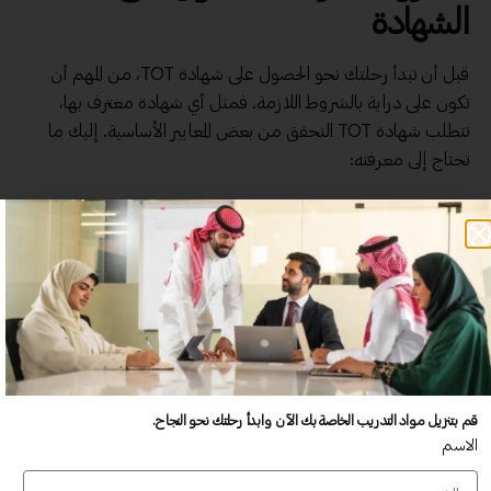
الشهادة
قبل أن تبدأ رحلتك نحو الحصول على شهادة TOT، من المهم أن
تكون على دراية بالشروط اللازمة. فمثل أي شهادة معترف بها،
تتطلب شهادة TOT التحقق من بعض المعايير الأساسية. إليك ما
تحتاج إلى معرفته:
الخبرة التعليمية أو التدريبية
:
يجب أن يكون لديك خلفية في مجال
التعليم أو التدريب. هذا يمكن أن يشمل:
التعليم في المدارس أو الجامعات.
العمل كمدرب في دورات
تدريبية خاصة أو ورش عمل.
قم بتنزيل مواد التدريب الخاصة بك الآن وابدأ رحلتك نحو النجاح.
التعليم الأساسي
:
الاسم