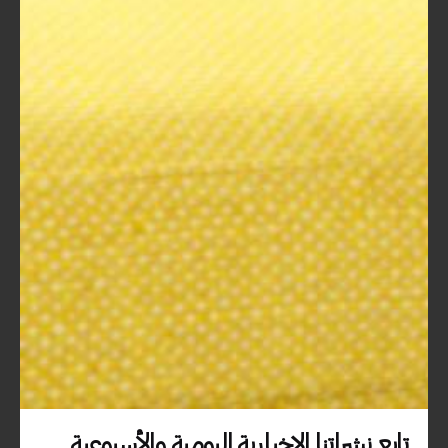
أثناء حضور هذه الفعاليات، ستلتقي
بأشخاص يشاركونك نفس اهتماماتك. هذه
الشبكة من التقنيات والأفكار يمكن أن
تكون مصدرًا كبيرًا للدعم والإلهام.
يمكنك حتى التعاون في مشاريع مستقبلية
مع هؤلاء الأشخاص.
تطبيق المعرفة
:
الدورات التدريبية وورش العمل غالبًا ما
تشمل عنصرًا عمليًا. يمكنك تنفيذ ما
تعلمته مباشرة، مما يساعدك على فهم
كيفية تجاوز التحديات التعليمية بطريقة
أفضل.
على سبيل المثال، قد تتعلم كيفية تصميم
حقائب تدريبية جديدة من خلال ورشة
عمل عملية حيث تقوم بتطبيق المعرفة أثناء
تابع نشراتنا الإخبارية اليومية والأسبوعية