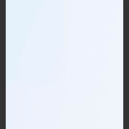
فتح أبواب جديدة
:
مع الحصول على هذه الشهادة، قد تجد
نفسك مؤهلاً للعمل كمدرب معتمد في
شركات ومنظمات مختلفة، مما يفتح لك
آفاق جديدة.
الشركات تبحث عن مدربين يستطيعون
تقديم محتوى تعليمي فعال وتحقيق نتائج
ملموسة.
توسيع الشبكة المهنية
:
أثناء الدورة، ستقوم بالتواصل مع محترفين
آخرين في المجال. هذا يمكن أن يؤدي إلى
فرص عمل جديدة وتبادل المعرفة والخبرة.
يمكن أن تكون هذه الشبكة مفيدة عند