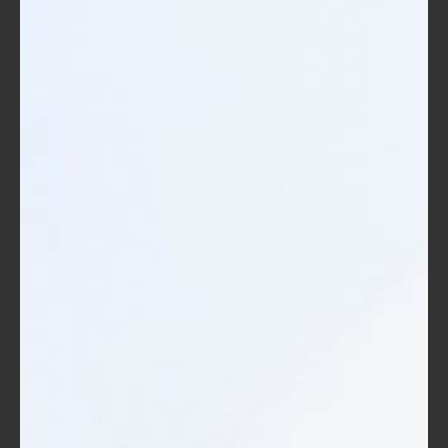
البحث عن فرص جديدة أو التعاون في
مشاريع مستقبلية.
تحسين المهارات القيادية
:
شهادة TOT لا تعزز فقط مهارات التعليم،
بل تقدم أيضًا تعليمات حول القيادة
والإدارة. هذه المعرفة ستساعدك في الإشراف
على فرق جديدة أو إدارة مشاريع تعليمية.
بتوفير بيئة تعليمية متميزة، يمكنك أن
تصبح قائدًا محترمًا في مجالك، مما يعزز
سمعتك المهنية ويزيد من طلبك.
زيادة الدخل المحتمل
:
مع الاعتراف بشهادتك من قبل المؤسسات
المختلفة، قد تجد أن الفرص التي تنفتح على
مهنتك تأتي مع راتب أعلى أو مزايا مادية