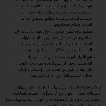
تحديات قد تواجههم، مثل عدم تفاعل الطلاب أو عدم
فهمهم للمادة. تطوير المهارات الاستثنائية يعطيك القدرة
على تجاوز هذه التحديات بفعالية. مثلاً، يمكن أن
يساعدك استخدام تقنيات
التعليم
النشط في إشراك
الطلاب وتحفيز اهتمامهم.
تحقيق نتائج أفضل
: تحقيق نتائج إيجابية يتطلب هياكل
فعالة وعرض محتوًى يدعم فهم الطلاب. المهارات
الاستثنائية تدعم هذه العملية من خلال تحسين قدرة
المدرب على توصيل الأفكار بشكل واضح ومؤثر.
فتح الأبواب لفرص جديدة
: مع تطوير مهاراتك
الاستثنائية، يمكن أن تفتح أمامك العديد من الفرص.
فإن معايير القبول في العديد من المؤسسات والهيئات
تتطلب مستوى أعلى من المهارات التدريبية.
إذا كنت تفكر في الحصول على شهادة TOT، فإن تطوير المهارات
الاستثنائية يجب أن يكون جزءًا لا يتجزأ من خطتك. فكما تعلم،
التعليم ليس مجرد نقل للمعلومات، بل هو فن يتطلب فهمًا عميقًا
لشخصية المتعلمين والبيئة المحيطة بهم.