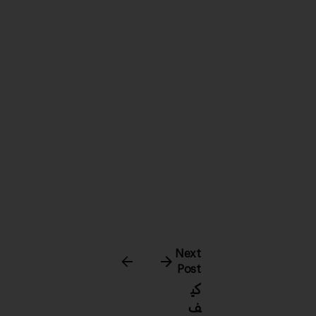
Next
Post
كي
ف