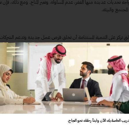
يواجه تحديات عديدة منها الفقر، عدم المساواة، وتغير المناخ. ومع ذلك، فإن ت
لمجتمع والبيئة.
لتي تركز على التنمية المستدامة أن تخلق فرص عمل جديدة وتدعم الشركات
اء يمكن أن يحفز الابتكار ويساعد في خلق وظائف في قطاعات الطاقة المتجددة.
 في تحسين الظروف المعيشية للناس، من خلال تقديم خدمات أساسية مثل ال
 تقليل انبعاثات الكربون، والمحافظة على الموارد الطبيعية. مثلاً، زراعة الأش
ل كبير على جودة الهواء.
ي التنمية المستدامة إلى قادة في السوق، حيث يفضل المستهلكون المنتجات
دريب الخاصة بك الآن وابدأ رحلتك نحو النجاح.
 التي بدأت باستثمار كبير في الطاقة الشمسية. هذه المشاريع ليست فقط ص