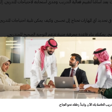
 يعد أساسًا لتقييم فعالية التدريب ومدى استجابته لاحتياجات المتدربين. 
 في تحديد أي المهارات تحتاج إلى تحسين وكيف يمكن تلبية احتياجات المتدربين
امج، يمكنك بناء قاعدة معرفية متينة تدعم التوجيه الصحيح للمتدربين.
 يمكنك تقديم محاضرات وأساليب متناسقة تسهم في تحقيق الأهداف النهائي
 المتكاملة تقدم فرصًا أكبر للتفاعل بين المتدربين، مما يعزز التجربة التعليمية
كثر نجاحًا من غيرها؟ السبب يكمن في مدى توافقها مع أهداف المتدربين واحت
قديم أمثلة حية، ستحتفظ بتركيز المتدربين.
 يمكنك إنشاء حقائب تدريبية تعتمد على مجموعة متنوعة من أساليب التعل
دريب الخاصة بك الآن وابدأ رحلتك نحو النجاح.