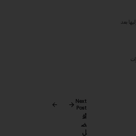
يها بعد
ات
Next
Post
أف
ض
ل