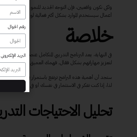
ولكي نكون واقعيين، فإن التوجه الجديد للنمو في عالم الأعمال
أعمال سيستخدم الموارد بشكل أكثر فعالية لو كان لديه فهم د
رقم الجوال
خلاصة
في النهاية، يعد البرنامج التدريبي المتكامل عنصرًا أساسيًا 
البريد الإلكتروني
لتعزيز مهاراتهم بشكل فعّال. فهمك العميق لهذا النوع من البرا
ستجد أن أهمية هذه البرامج ترتفع باستمرار في السوق الحديثة
لذا، إذا كنت تفكر في الاستثمار في نفسك أو في فريقك، فإن اختي
تحليل الاحتياجات التدري