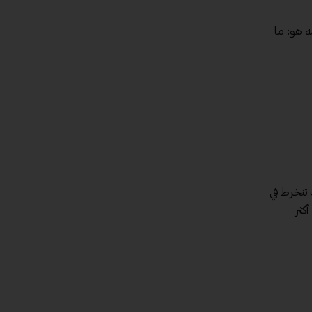
ه هو: ما
تنخرط في
كثر