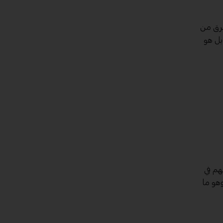
لفرق من
 بل هو
هم في
وهو ما