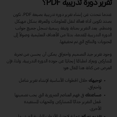
تقرير دورة تدريبية
PDF؟
عندما نتحدث عن إنشاء تقرير دورة تدريبية بصيغة PDF، نكون
بصدد تكوين أداة فعالة لنقل المعلومات والمعرفة بشكل مهيكل
ومنظم. يعد التقرير بمثابة وثيقة رسمية تسجل جميع جوانب
الدورة التدريبية المقدمة، بدءًا من الأهداف التعليمية وصولاً إلى
المحتويات والنتائج التي تم تحقيقها.
وجود تقرير جيد التصميم واحترافي يمكن أن يحسن من تجربة
المشاركين ويترك انطباعًا إيجابيًا عن جودة الدورة التدريبية. ولذا، فإن
الغرض من كتابة هذا المقال هو:
توجيهك
خلال الخطوات الأساسية لإنشاء تقرير شامل
واحترافي.
مساعدتك
في فهم العناصر الضرورية التي يجب تضمينها
لجعل التقرير جذابًا للمشاركين وللجهات المستفيدة
الأخرى.
تقديم نصائح
عملية لاختيار الأدوات المناسبة التي تسهل