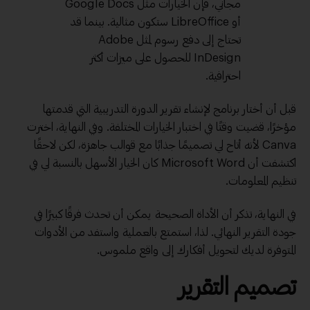
مجاني، فإن الخيارات مثل Google Docs
أو LibreOffice ستكون مثالية. بينما قد
تحتاج إلى دفع رسوم لمثل Adobe
InDesign للحصول على ميزات أكثر
احترافية.
قبل أن أختار برنامج لإنشاء تقرير الدورة التدريبية التي قدمتها
مؤخرًا، قضيت وقتًا في اختبار الخيارات المختلفة. وفي النهاية، اخترت
Canva لأنه أتاح لي تصميمًا جذابًا مع قوالب جاهزة، لكن لاحقًا
اكتشفت أن Microsoft Word كان الخيار الأسهل بالنسبة لي في
تنظيم المعلومات.
في النهاية، تذكر أن الأداة الصحيحة يمكن أن تحدث فرقًا كبيرًا في
جودة التقرير النهائي. لذا، استمتع بالعملية واستفد من الأدوات
المتوفرة لديك لتحويل أفكارك إلى واقع ملموس.
تصميم التقرير