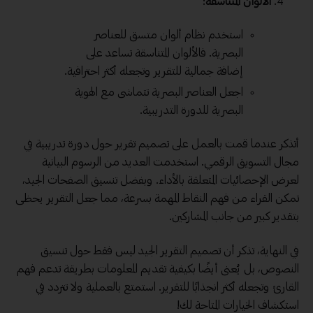
الألوان المتناسقة
:
استخدم نظام ألوان متسق للعناصر
البصرية. فالألوان المتناسقة تساعد على
إضافة جمالية للتقرير وتجعله أكثر احترافية.
اجعل العناصر البصرية تتماشى مع الهوية
البصرية للدورة التدريبية.
أتذكر عندما قمت بالعمل على تصميم تقرير حول دورة تدريبية في
مجال التسويق الرقمي. استخدمت العديد من الرسوم البيانية
لعرض الإحصائيات المتعلقة بالأداء. وبفضل تنسيق الصفحات الجيد،
تمكن القراء من فهم النقاط المهمة بسرعة، مما جعل التقرير يحظى
بتقدير كبير من جانب المشاركين.
في النهاية، تذكر أن تصميم التقرير الجيد ليس فقط حول تنسيق
النصوص، بل يُعنى أيضًا بكيفية تقديم المعلومات بطريقة تدعم فهم
القارئ وتجعله أكثر انجذابًا للتقرير. استمتع بالعملية ولا تتردد في
استكشاف الخيارات المتاحة لك!