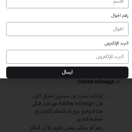
:
Google Docs
رقم الجوال
برنامج سحابي يتيح لك التعاون مع الزملاء
في الوقت الحقيقي. يمكنك استخدامه
البريد الإلكتروني
لإنشاء تقارير منظمة ومشاركة الروابط بكل
سهولة.
يوفر أيضًا ميزة التصدير إلى صيغة PDF
بشكل مباشر.
ارسال
:
Adobe InDesign
إذا كنت تبحث عن مستوى احترافي أعلى،
فإن Adobe InDesign هو الخيار المثالي.
هذا البرنامج يتيح لك التحكم الكامل في
تخطيط التقرير.
رغم أنه يتطلب بعض الخبرة، إلا أن النتائج