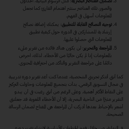
تضمين العناصر البصرية
: مثل الرسوم البيانية، الجداول
والصور، تلك العناصر ستثير اهتمام القارئ كما تجعل
المعلومات أسهل في الفهم.
توجيه النصائح القابلة للتطبيق
: يمكنك إضافة نصائح
إرشادية للمشاركين في الدورة حول كيفية تطبيق
المعلومات التي حصلوا عليها.
المراجعة والتحرير
: لن يكون هناك فائدة من تقرير مليء
بالمعلومات إذا لم يكن خاليًا من الأخطاء. لذلك، احرص
دائمًا على مراجعة التقرير والتأكد من
احترافية
المحتوى.
كما أنني أتذكر تجربتي الشخصية، عندما كنت أعد تقرير دورة تدريبية
في مجال التسويق الرقمي. بدأت بتجميع المعلومات وحاولت التركيز
على النقاط الأكثر أهمية. وعلى الرغم من أنني رغبت في أن يبدو
التقرير مثيرًا من الناحية البصرية، إلا أن الأخطاء اللغوية قد جعلتني
أشعر بالإحباط. بعدها أدركت أن المراجعة هي المفتاح لضمان الرسالة
الصحيحة.
في النهاية، من خلال فهم الخطوات الأساسية لإنشاء تقرير دورة