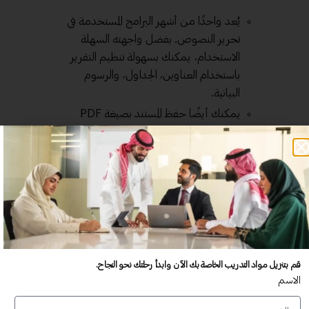
يُعد واحدًا من أشهر البرامج المستخدمة في
تحرير النصوص. بفضل واجهته السهلة
الاستخدام، يمكنك بسهولة تنظيم التقرير
باستخدام العناوين، الجداول، والرسوم
البيانية.
يمكنك أيضًا حفظ المستند بصيغة PDF
بنقرة واحدة، مما يجعله مثاليًا لتقارير
الدورات التدريبية.
:
Canva
يعد Canva مثالًا آخر غير تقليدي لتصميم
التقارير. يحتوي على مجموعة كبيرة من
القوالب الجاهزة، مما يساعدك في إنشاء
قم بتنزيل مواد التدريب الخاصة بك الآن وابدأ رحلتك نحو النجاح.
تصميم جذاب وسهل الاستخدام.
الاسم
بإمكانك إضافة صور ورسوم بيانية بسهولة،
مما يزيد من جاذبية التقرير.