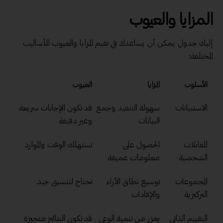
المزايا والعيوب
إليك جدول يمكن أن يساعدك في تقيم المزايا والعيوب للأساليب
المختلفة:
الأسلوب
المزايا
العيوب
الاستبيانات
سهولة التنفيذ وجمع
قد تكون الإجابات سريعة
البيانات
وغير دقيقة
المقابلات
الحصول على
تستهلك الوقت والموارد
الشخصية
معلومات عميقة
المجموعات
توسيع نطاق الآراء
تحتاج لتنسيق جيد
التركيزية
والإفادات
التقييم الذاتي
يعزز من تنمية الوعي
قد تكون النتائج متحيزة