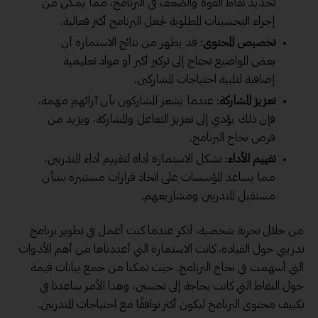
تحديد نقاط القوة والضعف في البرنامج، مما يمكن من
إجراء التحسينات المطلوبة لجعل البرنامج أكثر فعالية.
تخصيص المحتوى
: قد يظهر من نتائج الاستمارة أن
بعض المواضيع تحتاج إلى تركيز أكبر أو مواد تعليمية
إضافية لتلبية احتياجات المشاركين.
تعزيز المشاركة
: عندما يشعر المشاركون بأن آرائهم مهمة،
فإن ذلك يؤدي إلى تعزيز التفاعل والمشاركة، ويزيد من
فرص نجاح البرنامج.
تقييم الأداء
: تشكل الاستمارة أداة لتقييم أداء المتدربين،
مما يساعد المؤسسات على اتخاذ قرارات مستنيرة بشأن
مستقبل المتدربين ومشاريعهم.
من خلال تجربة شخصية، أذكر عندما كنت أعمل في تطوير برنامج
تدريبي حول القيادة، كانت الاستمارة التي أعددناها من أهم الأدوات
التي أسهمت في نجاح البرنامج. حيث تمكنا من جمع بيانات قيمة
حول النقاط التي كانت بحاجة إلى تحسين، وهذا الأمر ساعدنا في
تكييف محتوى البرنامج ليكون أكثر توافقًا مع احتياجات المتدربين.