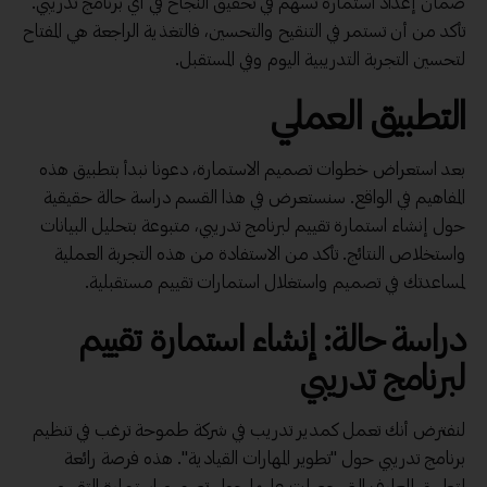
ضمان إعداد استمارة تسهم في تحقيق النجاح في أي برنامج تدريبي.
تأكد من أن تستمر في التنقيح والتحسين، فالتغذية الراجعة هي المفتاح
لتحسين التجربة التدريبية اليوم وفي المستقبل.
التطبيق العملي
بعد استعراض خطوات تصميم الاستمارة، دعونا نبدأ بتطبيق هذه
المفاهيم في الواقع. سنستعرض في هذا القسم دراسة حالة حقيقية
حول إنشاء استمارة تقييم لبرنامج تدريبي، متبوعة بتحليل البيانات
واستخلاص النتائج. تأكد من الاستفادة من هذه التجربة العملية
لمساعدتك في تصميم واستغلال استمارات تقييم مستقبلية.
دراسة حالة: إنشاء استمارة تقييم
لبرنامج تدريبي
لنفترض أنك تعمل كمدير تدريب في شركة طموحة ترغب في تنظيم
برنامج تدريبي حول "تطوير المهارات القيادية". هذه فرصة رائعة
لتطبيق المعارف التي حصلت عليها حول تصميم استمارة التقييم.