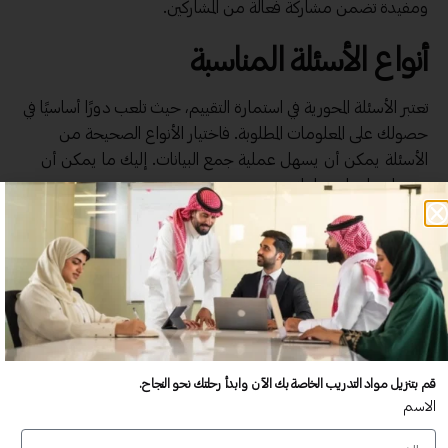
ومفيدة تضمن مشاركة فعالة من المشاركين.
أنواع الأسئلة المناسبة
تعتبر الأسئلة المحورية في استمارة التقييم، حيث تلعب دورًا أساسيًا في
حصولك على المعلومات المطلوبة. فاختيار الأنواع الصحيحة من
الأسئلة يمكن أن يسهل عملية جمع البيانات. إليك ما يمكن أن
تشتمل عليه استمارتك:
الأسئلة المغلقة
: هذه الأسئلة توفر خيارات محددة
للجواب، مما يسهل على المشاركين الإجابة بسرعة. على
سبيل المثال:
كيف تقيم جودة المحتوى المقدم في البرنامج؟
( ) ممتاز
قم بتنزيل مواد التدريب الخاصة بك الآن وابدأ رحلتك نحو النجاح.
( ) جيد
الاسم
( ) متوسط