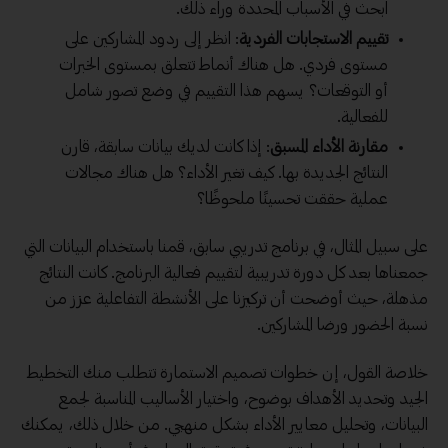
ابحث في الأسباب المحددة وراء ذلك.
تقييم الاستجابات الفردية
: انظر إلى ردود المشاركين على
مستوى فردي. هل هناك أنماط تتعلق بمستوى الخبرات
أو التوقعات؟ يسهم هذا التقييم في وضع تصور شامل
للفعالية.
مقارنة الأداء المسبق
: إذا كانت لديك بيانات سابقة، قارن
النتائج الجديدة بها. كيف تغير الأداء؟ هل هناك مجالات
عملية حققت تحسينًا ملحوظًا؟
على سبيل المثال، في برنامج تدريبي سابق، قمنا باستخدام البيانات التي
جمعناها بعد كل دورة تدريبية لتقييم فعالية البرنامج. كانت النتائج
مذهلة، حيث أوضحت أن تركيزنا على الأنشطة التفاعلية عزز من
نسبة الحضور ورضا المشاركين.
خلاصة القول، إن خطوات تصميم الاستمارة تتطلب منك التخطيط
الجيد وتحديد الأهداف بوضوح، واختيار الأساليب المناسبة لجمع
البيانات، وتحليل معايير الأداء بشكل منهجي. من خلال ذلك، يمكنك