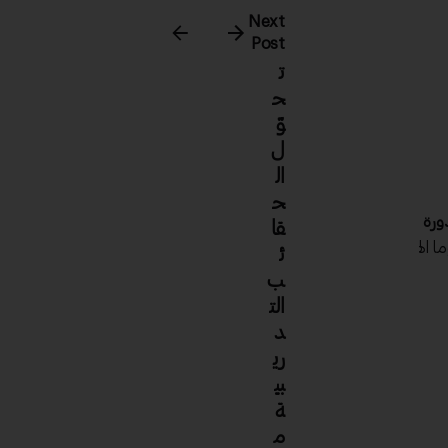
Next
Post
ت
ح
وّ
ل
ال
ح
دورة
قا
ما الهدف
ئ
ب
الت
د
ري
بي
ة
م