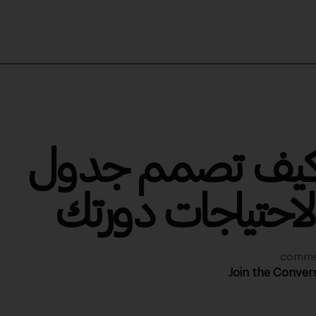
ية كيف تصمم جدول
 لاحتياجات دورتك
Join the Conver