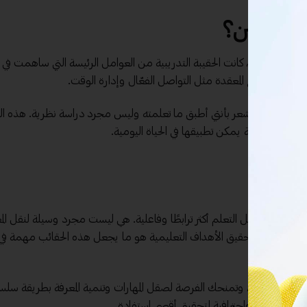
المتدربين؟
هارات الشخصية، كانت الحقيبة التدريبية من العوامل الرئيسة التي ساهمت في 
م المواضيع المعقدة مثل التواصل الفعّال وإدارة الوقت.
والتي جعلتني أشعر بأنني أطبق ما تعلمته وليس مجرد دراسة نظرية. هذه ال
ى مهارات عملية يمكن تطبيقها في الحياة اليومية.
المهني، حيث تجعل التعلم أكثر ترابطًا وفاعلية. هي ليست مجرد وسيلة لنقل الم
جربة المتعلم وتحقيق الأهداف التعليمية هو ما يجعل هذه الحقائب مهمة في ع
ًا أو متعلمًا، وتمنحك الفرصة لصقل المهارات وتنمية المعرفة بطريقة سلس
منظمة بعناية واحترافية لتحقيق أقصى استفادة.