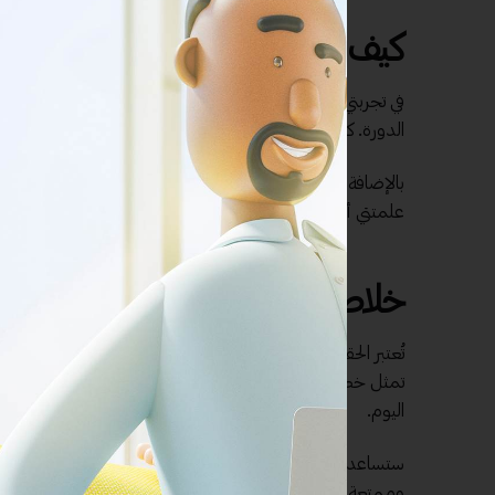
كيف تؤثر الحقائب التدريبية على 
في تجربتي الخاصة، عندما التحققت بدورة تدريبية في تطوير الم
الدورة. كانت المادة منظمة وموزعة بشكل مناسب، مما سهل فه
بالإضافة إلى ذلك، كان لدي فرصة لتجربة الأنشطة التطبيقية، 
علمتني أهمية الحقائب التدريبية في تحويل المفاهيم المجردة إل
خلاصة
تُعتبر الحقائب التدريبية أدوات حيوية في عالم التعلم والتطوير 
تمثل خطوة نحو احترافية في تقديم الدورات التدريبية. تعزيز ت
اليوم.
ستساعدك الحقائب التدريبية في تحقيق أهدافك، سواء كنت مدرب
وممتعة. لذا، لا تتردد في الاستثمار في تصميم حقيبة تدريبية 