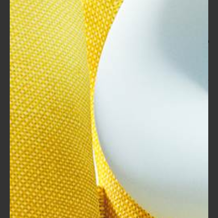
هذه المعلومات مفيدة وأن تكون لديك الآن الثقة الكافية لاستخدام
البرنامج بفعالية.
أفكار نهائية
قبل أن نقفل باب الدورة، أن أشاركك بعض الأفكار النهائية التي قد
تُثري تجربتك مع "Word":
التعلم المستمر
: لا تتوقف عن التعلم. تكنولوجيا البرامج
تتطور باستمرار، ومعها تظهر ميزات جديدة. حاول
الاستكشاف والتكيف مع التحديثات الجديدة التي تطرأ
على "Word".
تطبيق المعرفة
: لا تكفي المعرفة النظرية فقط، بل عليك
أيضًا تطبيق ما تعلمته. ابدأ بمشاريع صغيرة أو اكتب
مقالات حول مواضيع تهمك. استخدم هذه المهارات
الجديدة لتحسين مهاراتك الكتابية والعملية.
العودة إلى الأساسيات
: في بعض الأحيان، قد يكون من