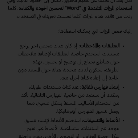
الآن بعد أن تحدثنا عن تنظيم المحتوى، ننتقل إلى الخطوة الثانية، وهي
استخدام الميزات المتقدمة في "Word" لتحسين الجودة والكفاءة
. كلما
زدت من فائدة هذه الميزات، كلما تحسنت تجربتك في الاستخدام.
إليك بعض الميزات التي يمكنك استغلالها:
التعليقات والملاحظات
: إذا كان هناك شخص آخر يراجع
مستندك، استخدم خاصية التعليقات لإضافة ملاحظات
حول مناطق تحتاج إلى توضيح أو تحسين. بهذه
الطريقة، ستكون لديك محادثة فعالة حول المستند دون
الحاجة إلى إعادة كتابة أجزاء منه.
إنشاء فهارس تلقائية
: عند كتابة مستندات طويلة،
يمكنك أن تستفيد من خاصية الفهارس التلقائية. تأكد
من استخدام الأساليب المنسقة بشكل صحيح، مما
يجعل تنسيق الفهارس أوتوماتيكيًا.
الأنماط والتنسيقات
: استخدم الأنماط لإنشاء تنسيق
موحد عبر المستندات. ستساعدك الأنماط على تغيير
شكل جميع العناوين أو النصوص الأخرى بنقرة واحدة،