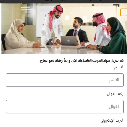
أمرًا حاسمًا. على سبيل المثال، استخدام خطوط مثل
"Arial" و"Times New Roman" يعطي انطباعًا
احترافيًا، بينما قد تكون الخطوط الأكثر إبداعية مناسبة
لنوع مختلف من المستندات.
استخدام العناوين والفقرات
: يجب أن تكون العناوين
واضحة لتسهيل التنقل داخل المستند. استخدم عناوين
فرعية وتقسيمات مثل الفقرات لإبراز النقاط المهمة.
مثلًا، إذا كنت تكتب تقريرًا، قسّم المعلومات إلى فقرات
قم بتنزيل مواد التدريب الخاصة بك الآن وابدأ رحلتك نحو النجاح.
متسقة تسهل قراءة النص.
الاسم
التباعد وتنظيم المحتوى
: استخدام التباعد المناسب بين
الفقرات والأسطر يمنح النص تنسيقًا مريحًا للعين. هناك
قاعدة عامة: يجب أن تكون المسافة بين الأسطر كبيرة بما
رقم الجوال
يكفي لتسهيل القراءة.
استخدام القوائم والجداول
: تفيد القوائم والجداول في
توضيح المعلومات بطريقة منظمة. مثلًا، يمكنك
استخدام الجداول لمقارنة المعلومات المختلفة، مما يجعلها
البريد الإلكتروني
سهلة الفهم.