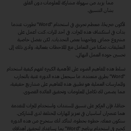
مما يزيد من سهولة مشاركة المعلومات دون القلق
بشأن التنسيق.
لأكون صريحًا، معظم تجربتي في استخدام "Word" تطورت عندما
بدأت في استكشاف هذه الميزات. في أحد المرات، كنت أعمل على
مشروع جماعي وواجهتنا بعض التحديات. لكن بفضل خاصية
التعليقات، تمكنا من التعامل مع الملاحظات بفعالية، وأدى ذلك إلى
تحسين جودة العمل النهائي.
تسلط هذه المفاهيم الضوء على الأهمية الكبيرة لفهم كيفية استخدام
"Word" بطرق متعددة. ما سيجعل هذه الدورة غنية بالتجارب
والممارسات العملية هو تطبيق هذه المفاهيم على مشاريع حقيقية،
مما يضمن لك تكامل المعلومات وتحقيق الفائدة القصوى.
ختامًا، فإن التركيز على تنسيق المستندات واستخدام الميزات المتقدمة
هما عنصران أساسيان في تعزيز المهارات المختلفة لدى المشاركين.
سنكون معك، خطوة بخطوة، لنتأكد أنك ستخرج من هذه الدورة
كخبير في استخدام برنامج "Word" بما يساعدك لتحقيق أهدافك