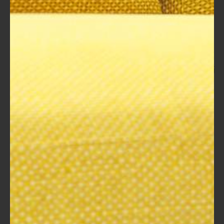
وبهذا، آمل أن تكون قد استمتعت بهذه الرحلة التعليمية. ابدأ
بتطبيق ما تعلمته وابقَ دائمًا فضوليًا، فالعالم مليء بالفرص للنمو
والتطور. شكراً لكونك جزءًا من هذه الدورة، ونتمنى لك كل النجاح في
مسيرتك المقبلة مع "Word"!
نموذج دورة تدريبية في خطوات
إذا كنت تفكر في تصميم دورة تدريبية، يمكنك اتباع الخطوات التالية.
سأقوم بتقديم نموذج واضح ومفصل لمساعدتك في هذه العملية.
1. تحديد الهدف من الدورة
ما هو الهدف الرئيسي من الدورة؟
من هم المستهدفون؟
2. البحث عن المحتوى
جمع المعلومات المتعلقة بالموضوع.