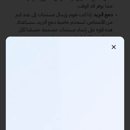
مما يوفر لك الوقت.
دمج البريد
: إذا كنت تقوم بإرسال مستندات إلى عدد كبير
من الأشخاص، استخدم خاصية دمج البريد. ستساعدك
هذه الميزة على إنشاء مستندات مصممة خصيصًا لكل
مستلم مع الحفاظ على نص مشترك.
التحقق الإملائي والنحوي
: تأكد من تشغيل خاصية
التدقيق الإملائي والنحوي قبل إرسال أي مستند. قد
تترك الأخطاء انطباعًا سيئًا، لذلك من المهم التأكد من
مراجعة كل شيء بعناية.
لتجربتي، أذكر أنه في أحد الأوقات، كنت أعمل على إعداد شريحة
تقديم للعميل. استخدمت الأنماط والتنسيقات المتقدمة، مما سمح
لي بتحقيق نتائج نهائية مبهرة وبوقت أقل بكثير. العمليات السلسة
التي حصلت عليها بفضل هذه الميزات جعلت العمل ممتعًا وفعالًا.
في كل مرة أبدأ فيها على مشروع جديد باستخدام "Word"، أنقل
دومًا هذه النصائح التي تعلمتها وأحاول تحسين العملية. افتح