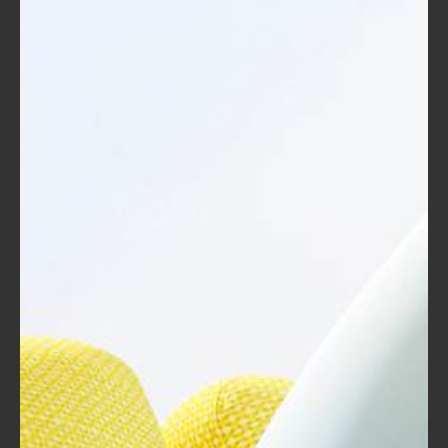
قم بإعداد خطة مفصلة قبل الكتابة.
استخدام القوائم وتحسين هيكلة العناوين
لتسهيل القراءة.
اعتماد التباعد المناسب وتذييلات الصفحات
للحفاظ على تنسيق جذاب ومنظم.
استغلال الميزات المتقدمة
:
استخدام التعليقات والمراجعات لتعزيز
التعاون.
إنشاء فهارس تلقائية لتسهيل الوصول إلى
المعلومات المهمة.
إتمام دمج البريد لتسهيل التواصل مع عدد
كبير من الأشخاص.
عبر هذه النقاط، قدمنا لك إطارًا متكاملاً لفهم أدوات "Word"
وكيفية استغلالها بأفضل شكل ممكن. أتمنى أن تكون قد وجدت