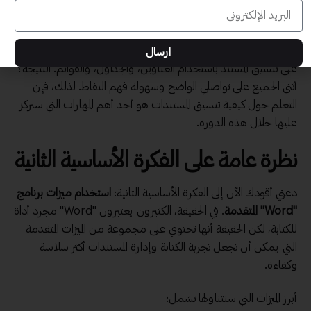
تجربتي الشخصية مع تنسيق المستندات كانت مثيرة. في أحد الأيام،
واجهت مهمة إعداد عرض تقديمي مهم في العمل. قررت أن أُركز
ارسال
على تنسيق المستند باستخدام العناوين، والجداول، والقوائم. النتيجة؟
أثنى الجميع على تواصلي الواضح وسهولة فهم النقاط. لذلك، فإن
التعلم حول كيفية تنسيق المستندات هو أحد أهم المهارات التي سنركز
عليها خلال هذه الدورة.
نظرة عامة على الفكرة الأساسية الثانية
دعني أقودك الآن إلى الفكرة الأساسية الثانية:
استخدام ميزات برنامج
"Word" المتقدمة
. في الحقيقة، الكثيرون يعتبرون "Word" مجرد أداة
للكتابة، لكن الحقيقة أنها تحتوي على مجموعة من الميزات المتقدمة
التي يمكن أن تجعل تجربة الكتابة وإدارة المستندات أكثر سلاسة
وكفاءة.
أبرز الميزات التي سنتناولها تشمل: