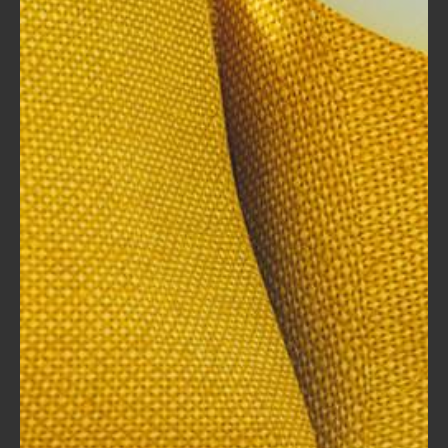
الجيد العودة إلى الأساسيات ومراجعة المعلومات التي
تعلمتها. قراءة نصوص احترافية ورؤية كيف يستخدم
الآخرون برنامج "Word" يمكن أن يكون ملهمًا.
مشاركة المعرفة
: إذا كانت لديك أساليب أو تقنيات جديدة
تتعلق بـ"Word"، شاركها مع الآخرين. التعليم من خلال
التعليم يجعلك أكثر احترافية ويساهم في تعزيز ثقتك
بنفسك.
استغلال الحقائب التدريبية
: تذكر أن هناك حقائب تدريبية
متاحة تدعم التعلم حول "Word" والعديد من
الموضوعات الأخرى. هذه الموارد يمكن أن تكون مصدرًا
مهمًا للمعلومات والدروس المفيدة.
من خلال تطبيق هذه الأفكار والنقاط التي تم مناقشتها، ستتمكن
من تحسين مستوى كتاباتك، وكذلك إبداعك في استخدام "Word".
كما أن تعزيز ثقتك بنفسك في التعامل مع هذا البرنامج الشهير
سيفتح أمامك أبواباً عديدة للفرص الشخصية والمهنية.