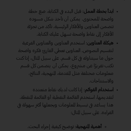
ابدأ بخطة العمل
: قبل البدء في الكتابة، ضع خطة
واضحة للمحتوى. يمكن أن تأخذ شكل مسودة
تتضمن العناوين والأفكار الرئيسية. تأكد من تجزئة
الأفكار إلى نقاط واضحة تسهل عليك الكتابة.
هيكلة العناوين
: استخدم العناوين والعناوين الفرعية
لتقسيم النصوص. العناوين تعطي القارئ فكرة واضحة
حول ما سيتناوله في كل قسم. على سبيل المثال، إذا كنت
تكتب تقريرًا عن مشروع، يمكن أن يتضمن كل قسم
معلومات مختلفة مثل المقدمة، المنهجية، النتائج،
والاستنتاجات.
استخدام القوائم
: إذا كانت لديك نقاط متعددة
لتقديمها، استخدم القائمة النقطية أو القائمة المنقطة.
هذا يساعد في تبسيط المعلومات ويجعلها أكثر سهولة في
القراءة. على سبيل المثال:
أهمية المنهجية
: توضيح كيفية إجراء البحث.