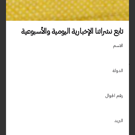
الاعتماد على مصادر موثوقة.
3. تنظيم المحتوى
تابع نشراتنا الإخبارية اليومية والأسبوعية
قسّم المحتوى إلى وحدات أو فصول.
الاسم
حدد النقاط الرئيسية لكل فصل.
4. تصميم المواد التعليمية
الدولة
استخدم برامج مثل PowerPoint أو Canva لإنشاء
العروض.
قم بإعداد كتيبات أو ملخصات.
رقم الجوال
5. اختيار طرق التدريب
البريد
حدد الطريقة المثلى للتدريب (محاضرات، ورش عمل،
تعليم عن بعد).