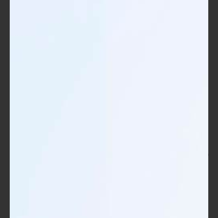
"Word"، جرب كل ما تعلمته هنا، وبتلك الطريقة، ستضمن الحصول
على نتائج مذهلة.
باختصار، كل من تنظيم المحتوى واستخدام الميزات المتقدمة هما من
الأمور الضرورية للحصول على مستندات ذات جودة عالية. الخطوات
التي تم استعراضها هنا ستساعدك في التأكيد على احترافك ومهاراتك
في استخدام برنامج "Word". ارسم لنفسك خطة واستمتع بعمليتك
الإبداعية!
الختام
ملخص للنقاط الرئيسية
ها قد وصلنا إلى نهاية رحلتنا التعليمية في هذه الدورة التدريبية
حول برنامج "Word". لقد استعرضنا الكثير من المواضيع المهمة التي
ستمكنك من استخدام البرنامج بكفاءة واحترافية. قبل أن نختم،
دعنا نستعرض معًا أهم النقاط التي تناولناها خلال الدورة: