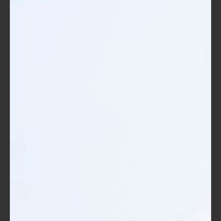
أهمية برنامج "Word"
:
يُعتبر "Word" أداة أساسية في عالم الأعمال
والأكاديميا.
يُساعد استخدامه في تحسين الاتصال الكتابي
وتنظيم المعلومات بكفاءة.
المفاهيم الأساسية
:
تنسيق المستندات
: تعلم كيفية استخدام
الخطوط، العناوين، والفقرات بشكل احترافي.
الميزات المتقدمة
: استكشاف كيفية استخدام
التعليقات، الفهارس، والأنماط لإضافة قيمة
وجودة أعلى إلى المستندات.
استراتيجيات تنظيم المحتوى
: