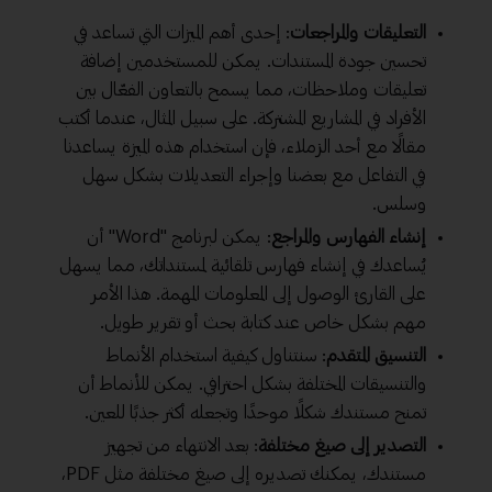
التعليقات والمراجعات
: إحدى أهم الميزات التي تساعد في
تحسين جودة المستندات. يمكن للمستخدمين إضافة
تعليقات وملاحظات، مما يسمح بالتعاون الفعّال بين
الأفراد في المشاريع المشتركة. على سبيل المثال، عندما أكتب
مقالًا مع أحد الزملاء، فإن استخدام هذه الميزة يساعدنا
في التفاعل مع بعضنا وإجراء التعديلات بشكل سهل
وسلس.
إنشاء الفهارس والمراجع
: يمكن لبرنامج "Word" أن
يُساعدك في إنشاء فهارس تلقائية لمستنداتك، مما يسهل
على القارئ الوصول إلى المعلومات المهمة. هذا الأمر
مهم بشكل خاص عند كتابة بحث أو تقرير طويل.
التنسيق المتقدم
: سنتناول كيفية استخدام الأنماط
والتنسيقات المختلفة بشكل احترافي. يمكن للأنماط أن
تمنح مستندك شكلًا موحدًا وتجعله أكثر جذبًا للعين.
التصدير إلى صيغ مختلفة
: بعد الانتهاء من تجهيز
مستندك، يمكنك تصديره إلى صيغ مختلفة مثل PDF،