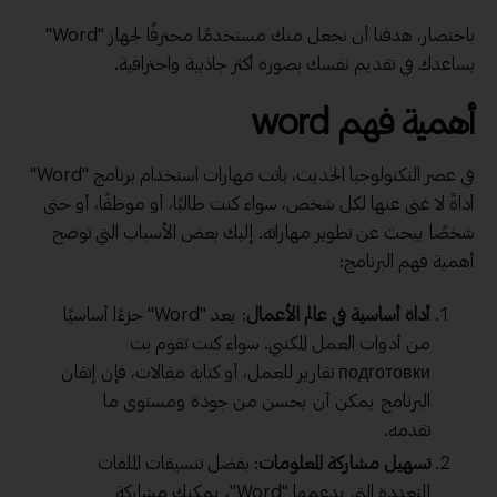
باختصار، هدفنا أن نجعل منك مستخدمًا محترفًا لجهاز "Word"
يساعدك في تقديم نفسك بصورة أكثر جاذبية واحترافية.
أهمية فهم word
في عصر التكنولوجيا الحديث، باتت مهارات استخدام برنامج "Word"
أداةً لا غنى عنها لكل شخص، سواء كنت طالبًا، أو موظفًا، أو حتى
شخصًا يبحث عن تطوير مهاراته. إليك بعض الأسباب التي توضح
أهمية فهم البرنامج:
أداة أساسية في عالم الأعمال
: يعد "Word" جزءًا أساسيًا
من أدوات العمل المكتبي. سواء كنت تقوم بت
подготовки تقارير للعمل، أو كتابة مقالات، فإن إتقان
البرنامج يمكن أن يحسن من جودة ومستوى ما
تقدمه.
تسهيل مشاركة المعلومات
: بفضل تنسيقات الملفات
المتعددة التي يدعمها "Word"، يمكنك مشاركة