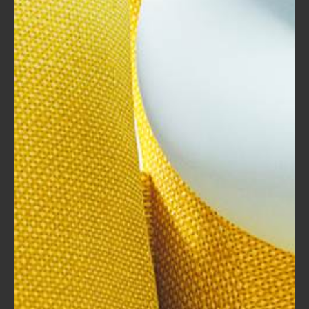
أساليب التدريس يساعد في جذب انتباه المتدربين. إن
توفر مواد بصرية، وتمارين عملية، ومجموعات نقاش،
يعزز من مشاركة الأفراد. أتذكر عند استخدام حقيبة
تدريبية في دورة حول التفكير الإبداعي، حيث تم دمج
أنشطة جماعية وألعاب تعليمية، مما زاد من التفاعل
بشكل كبير.
تحفيز المشاركة
: تشجيع المتدربين على المشاركة الفعّالة من
خلال الأسئلة والنقاشات يعزز من فهمهم. يُفضل أن
يشعر المتدربون بأن آرائهم قيمة. في تجربة سابقة لي، هُنا
تم طرح سؤال مفتوح بعد عرض تقديمي حول
استراتيجيات التسويق، وطلب المدرب من الجميع مشاركة
أفكارهم، مما ساهم في خلق نقاش مثري.
تطبيق المعلومات على الواقع
: عندما يتمكن المتدربون
من رؤية كيف يمكن تطبيق المعلومات في واقعهم المهني،
فإن ذلك يعزز من اهتمامهم. استخدام أمثلة واقعية
وحالات دراسية تجعل المعلومات أكثر واقعية وأسهل
للفهم. تخيل كيف كانت تجربتي مع حقيبة تدريبية حول