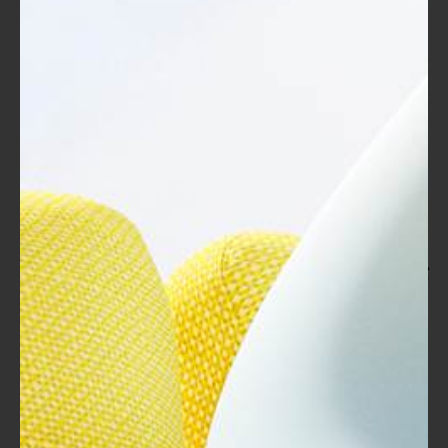
للحصول على آرائنا، وذلك ساهم في تحسين المحتوى في
الجلسات اللاحقة.
الدعم على المستويين الفردي والجماعي
: ينبغي أن يكون
الدعم متاحًا على المستويين. وهذا يعني توفير منصات
تواصل إضافية حتى يتسنى للمتدربين طرح أسئلتهم أو
التفاعل مع زملائهم خارج وقت التدريب الرسمي. على
سبيل المثال، أنشأ أحد المدربين مجموعة دردشة
للمتدربين أسهمت في تعزيز الشعور بالمجتمع وتبادل
الخبرات.
تفاعل المتدربين مع المحتوى
تفاعل المتدربين مع المحتوى هو من أهم عناصر نجاح التدريب. تعتمد
فعاليتها على كيفية تفاعل الأفراد مع المواد التعليمية والمدربين. إليك
بعض الجوانب التي تؤثر في هذا التفاعل:
تنويع أساليب التدريس
: استخدام مجموعة متنوعة من