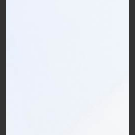
لدعم التدريب. هذا لا يتضمن فقط الحقائب التدريبية،
بل يشمل أيضًا أدوات الدعم والتقييم. مثلًا، في أحد
البرامج التدريبية التي أُقيمت في مجال تطوير المهارات
القيادية، اتضح أن توفير مدرب مساعد لحضور الجلسات،
وزيادة الموارد المتاحة، أدّى إلى تحسين تجربة المتدربين.
التوجيه والتوجيه الإيجابي
: يجب على المدربين توجيه
المتدربين بفاعلية، وخصوصًا في الأيام الأولى من
التدريب. توجيه الأفراد حول كيفية الاستفادة من المحتوى
والتفاعل معه يمكن أن يكون له تأثير كبير. أذكر أن تجربة
شخصية كانت خلال دورة تدريبية للعروض التقديمية،
حيث قادني المدرب خطوة بخطوة في كيفية استخدام
المواد التعليمية، مما زاد من ثقتي أثناء العروض.
توفير التغذية الراجعة
: واحدة من أهم النقاط التي تسهم
في نجاح استخدام الحقائب التدريبية هي التغذية الراجعة
المستمرة. عندما يشعر المتدربون بأن آرائهم وأفكارهم
تُعتبر، فإن ذلك يعزز من مشاركتهم. خلال ورشة عمل،
استخدم المدرب استبيانات قصيرة بعد كل جلسة