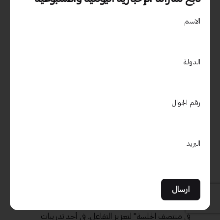
وحدات زمنية قصيرة مع استراحات. كان هذا يساعد
الجميع على البقاء منتبهين وزيادة التفاعل.
الاسم
توفير بيئة مريحة
: تأكد من أن المكان الذي ستعقد فيه
الجلسات يتسم بالراحة ويتضمن مقاعد مريحة وإضاءة
جيدة. لقد شهدت نتيجة إيجابية في يوم تدريبي سابق
الدولة
عندما كانت المقاعد مريحة، حيث ساعد ذلك المتدربين
على التركيز بشكل أفضل.
استخدام أساليب متنوعة للتدريس
: اجعل الدروس
رقم الجوال
ممتعة وشيقة من خلال استخدام أنماط متعددة
للتعلم، مثل المحاضرات، المناقشات الجماعية، الأنشطة
العملية، والتمارين التفاعلية. خلال إحدى ورش العمل
البريد
التي شاركت بها، استخدمنا أنشطة جماعية لتعزيز
المفاهيم، ووجد المتدربون أنها كانت تجربة غنية.
تفاعل المشاركين بشكل مستمر
: شجع المشاركين على
طرح الأسئلة والمشاركة طيلة فترة الجلسة. استخدم
نماذج مثل "سؤال في بداية كل جلسة" أو "تبادل الأفكار
في منتصف الجلسة" لتعزيز التفاعل. في أحد تدريبات