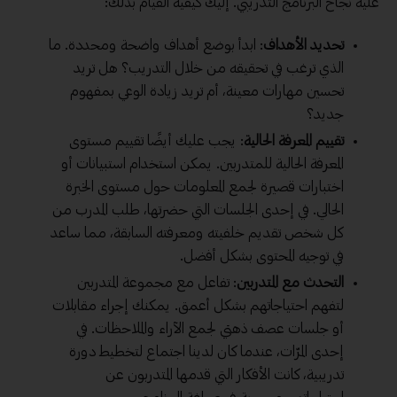
عليه نجاح البرنامج التدريبي. إليك كيفية القيام بذلك:
تحديد الأهداف
: ابدأ بوضع أهداف واضحة ومحددة. ما
الذي ترغب في تحقيقه من خلال التدريب؟ هل تريد
تحسين مهارات معينة، أم تريد زيادة الوعي بمفهوم
جديد؟
تقييم المعرفة الحالية
: يجب عليك أيضًا تقييم مستوى
المعرفة الحالية للمتدربين. يمكن استخدام استبيانات أو
اختبارات قصيرة لجمع المعلومات حول مستوى الخبرة
الحالي. في إحدى الجلسات التي حضرتها، طلب المدرب من
كل شخص تقديم خلفيته ومعرفته السابقة، مما ساعد
في توجيه المحتوى بشكل أفضل.
التحدث مع المتدربين
: تفاعل مع مجموعة المتدربين
لتفهم احتياجاتهم بشكل أعمق. يمكنك إجراء مقابلات
أو جلسات عصف ذهني لجمع الآراء والملاحظات. في
إحدى المرّات، عندما كان لدينا اجتماع لتخطيط دورة
تدريبية، كانت الأفكار التي قدمها المتدربون عن