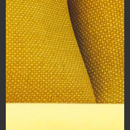
إدارة الوقت، حيث تم عرض كيفية استخدام التقنيات في
حياتنا اليومية، ما جذب انتباهي واهتمامي.
توفير بيئة تعليمية إيجابية
: البيئة التي تُعقد فيها الجلسات
التدريبية تلعب دورًا ضروريًا في تعزيز التفاعل. التأكد من
أن المكان مريح وخالي من الإلهاءات يبسط من تجربة
التعلم. لقد شاركت في ورشة عمل تميزت بأجواء
إيجابية، مما ساعد على تسهيل التواصل بين المدربين
والمتدربين.
في الختام، يُظهر أن نجاح استخدام الحقائب التدريبية الجاهزة يعتمد
بشكل كبير على توجيه الإشراف والدعم وتفاعل المتدربين مع المحتوى.
من خلال التركيز على هذه العوامل، يمكنك ضمان أن تكون تجربتك
التدريبية مفيدة وفعّالة، مما يؤدي إلى تحقيق أفضل النتائج لك
وللمشاركين.
النصائح العملية للاستفادة القصوى
من الحقائب التدريبية الجاهزة