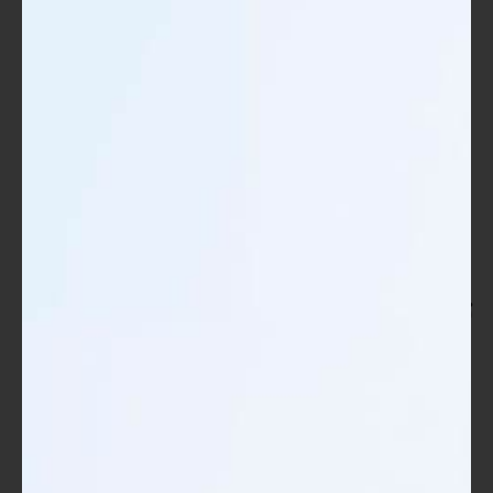
على تحسين المهارات. إن اختيار الحقيبة المناسبة وتطبيق المحتوى
بفعالية يمكن أن يكون له تأثير عميق على الأفراد والمؤسسات. لذا،
أدعوك أن تفكر بجدية في استخدام هذه الأدوات في تجاربك التدريبية
المقبلة، حيث يمكن أن تكون المفتاح لفتح آفاق جديدة من النجاح
والنمو.
العوامل المؤثرة في نجاح استخدام
الحقائب التدريبية الجاهزة
توجيه الإشراف والدعم
تعتبر الإشراف والدعم من العناصر الأساسية التي تساهم في نجاح
استخدام الحقائب التدريبية الجاهزة. لهذه العوامل تأثير كبير على تجربة
المتدربين وجودة التدريب. إليك كيف تلعب هذه العوامل دورها:
توفير موارد كافية
: يحتاج المدربون إلى توفير الموارد اللازمة