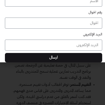
أذكر مرة شاركت فيها في دورة تدريبية عن التسويق
الرقمي، حيث كانت المعلومات مقدمة من خلال رسوم
رقم الجوال
بيانية وأمثلة حية، مما جعل الفهم أسهل بكثير.
توفير موارد متنوعة
: تحتوي الحقائب التدريبية عادةً على
مجموعة متنوعة من المواد التعليمية مثل مقاطع
الفيديو، والنصوص، والعروض التقديمية، مما يساعد
البريد الإلكتروني
في تعزيز الفهم، حيث يعتبر استخدام أساليب متعددة
أحد أفضل طرق التعلم.
زيادة التفاعل الفعّال
: الحقائب الجاهزة تعزز تفاعل
ارسال
المتدربين مع المحتوى، مما يجعل المفاهيم أكثر وضوحاً.
على سبيل المثال، في حصة تعليمية عن البرمجة، تضمن
برنامج التدريب تمارين عملية تسمح للمتدربين بالبناء
والنقد في الوقت نفسه.
التقييم المستمر
: توفر الحقائب أدوات تقييم مستمرة،
مما يساعد المدربين والمتدربين على قياس مدى فهمهم.
فقد كنت أشعر بالقلق من عدم دراستي الجيدة، ولكن
استخدام أسئلة الاختبارات القصيرة في منتصف الدورة